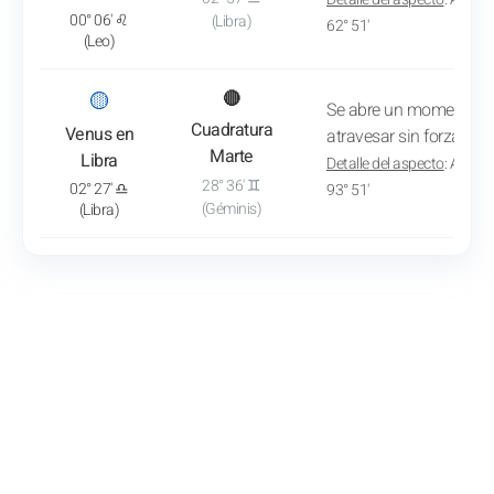
00° 06' ♌
(Libra)
62° 51'
(Leo)
: Ver el análisis del tránsito
🟡
🔴
Se abre un momento de
Cuadratura
Venus en
atravesar sin forzar.
Marte
Libra
Detalle del aspecto
: A eso 
28° 36' ♊
02° 27' ♎
93° 51'
(Géminis)
(Libra)