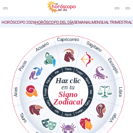
HORÓSCOPO 2026
HORÓSCOPO DEL DÍA
SEMANAL
MENSUAL
TRIMESTRAL
BUSCAR
Capricornio
Sagitario
Acuario
Escorpio
Piscis
Tierra
Fuego
Aire
Haz clic
Agua
Agua
en tu
Aries
Libra
Fuego
Aire
Signo
Zodiacal
Tierra
Tierra
Fuego
Aire
Tauro
Virgo
Agua