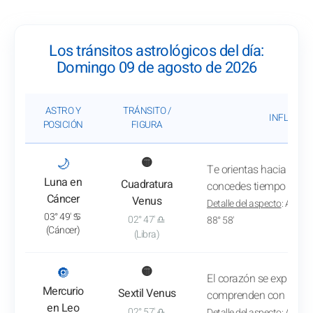
Los tránsitos astrológicos del día:
Domingo 09 de agosto de 2026
ASTRO Y
TRÁNSITO /
INFLUENC
POSICIÓN
FIGURA
: Ver el análisis del tránsito
🌙
🟡
Te orientas hacia tarea
Luna en
Cuadratura
concedes tiempo para t
Cáncer
Venus
Detalle del aspecto
: A eso 
03° 49' ♋
02° 47' ♎
88° 58'
(Cáncer)
(Libra)
: Ver el análisis del tránsito
🔘
🟡
El corazón se expresa 
Mercurio
Sextil Venus
comprenden con benev
en Leo
02° 57' ♎
Detalle del aspecto
: A eso 