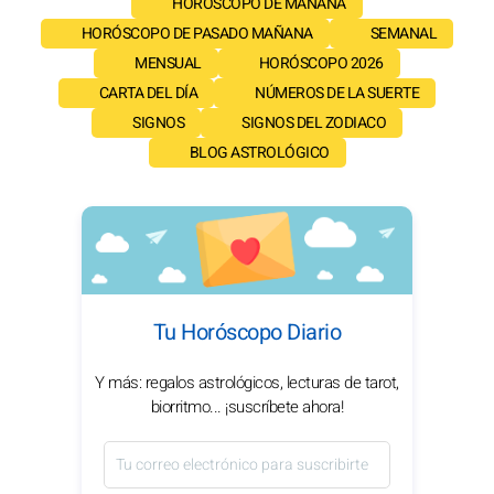
HORÓSCOPO DE MAÑANA
HORÓSCOPO DE PASADO MAÑANA
SEMANAL
MENSUAL
HORÓSCOPO 2026
CARTA DEL DÍA
NÚMEROS DE LA SUERTE
SIGNOS
SIGNOS DEL ZODIACO
BLOG ASTROLÓGICO
Tu Horóscopo Diario
Y más: regalos astrológicos, lecturas de tarot,
biorritmo... ¡suscríbete ahora!