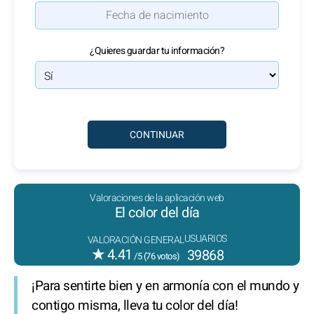
¿Quieres guardar tu información?
Valoraciones de la aplicación web
El color del día
USUARIOS
VALORACIÓN GENERAL
★
4.41
39868
/5 (
76
votos)
¡Para sentirte bien y en armonía con el mundo y
contigo misma, lleva tu color del día!