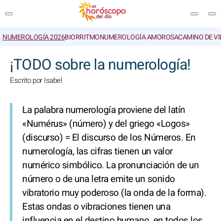
NUMEROLOGÍA 2026
BIORRITMO
NUMEROLOGÍA AMOROSA
CAMINO DE VI
BUSCAR
¡TODO sobre la numerología!
Escrito por Isabel
La palabra numerología proviene del latín
«Numérus» (número) y del griego «Logos»
(discurso) = El discurso de los Números. En
numerología, las cifras tienen un valor
numérico simbólico. La pronunciación de un
número o de una letra emite un sonido
vibratorio muy poderoso (la onda de la forma).
Estas ondas o vibraciones tienen una
influencia en el destino humano, en todos los