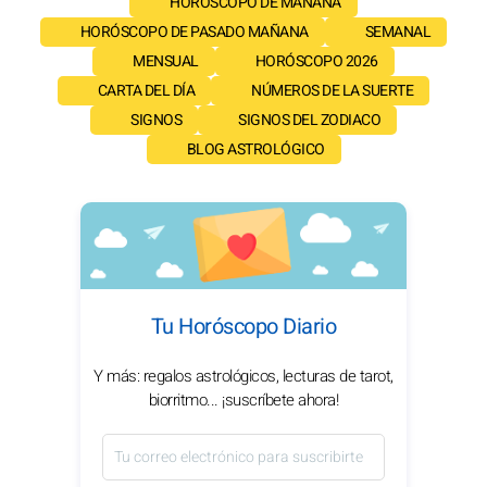
HORÓSCOPO DE MAÑANA
HORÓSCOPO DE PASADO MAÑANA
SEMANAL
MENSUAL
HORÓSCOPO 2026
CARTA DEL DÍA
NÚMEROS DE LA SUERTE
SIGNOS
SIGNOS DEL ZODIACO
BLOG ASTROLÓGICO
Tu Horóscopo Diario
Y más: regalos astrológicos, lecturas de tarot,
biorritmo... ¡suscríbete ahora!