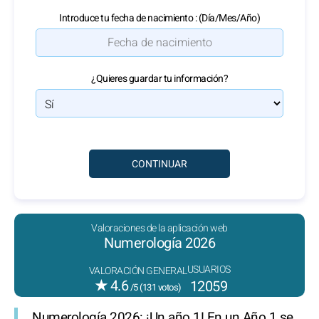
Introduce tu fecha de nacimiento : (Día/Mes/Año)
¿Quieres guardar tu información?
Valoraciones de la aplicación web
Numerología 2026
USUARIOS
VALORACIÓN GENERAL
★
4.6
12059
/5 (
131
votos)
Numerología 2026: ¡Un año 1!
En un Año 1 se