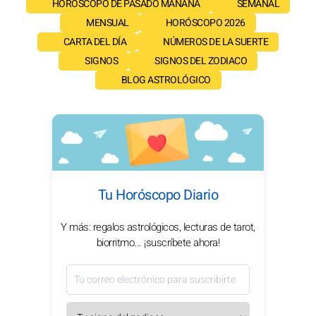
HORÓSCOPO DE PASADO MAÑANA
SEMANAL
MENSUAL
HORÓSCOPO 2026
CARTA DEL DÍA
NÚMEROS DE LA SUERTE
SIGNOS
SIGNOS DEL ZODIACO
BLOG ASTROLÓGICO
Tu Horóscopo Diario
Y más: regalos astrológicos, lecturas de tarot,
biorritmo... ¡suscríbete ahora!