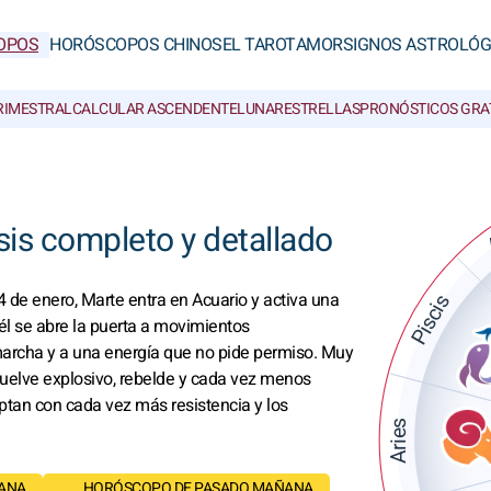
OPOS
HORÓSCOPOS CHINOS
EL TAROT
AMOR
SIGNOS ASTROLÓG
RIMESTRAL
CALCULAR ASCENDENTE
LUNAR
ESTRELLAS
PRONÓSTICOS GRA
is completo y detallado
4 de enero, Marte entra en Acuario y activa una
Piscis
él se abre la puerta a movimientos
marcha y a una energía que no pide permiso. Muy
vuelve explosivo, rebelde y cada vez menos
eptan con cada vez más resistencia y los
Aries
ANA
HORÓSCOPO DE PASADO MAÑANA