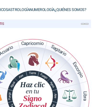
ICOS
ASTROLOGÍA
NUMEROLOGÍA
¿QUIÉNES SOMOS?
TIS
BUSCAR
Capricornio
Sagitario
Acuario
Escorpio
Tierra
Fuego
Aire
Haz clic
Agua
Agua
en tu
Libra
Fuego
Aire
Signo
Zodiacal