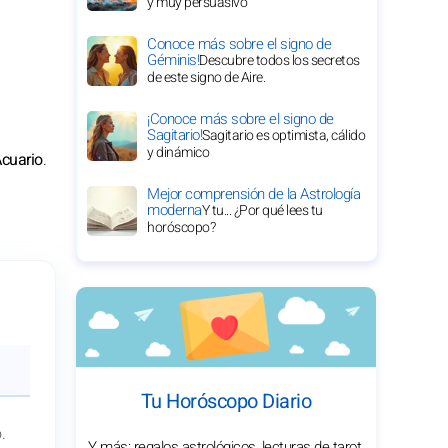
y muy persuasivo
Conoce más sobre el signo de
Géminis!
Descubre todos los secretos
de este signo de Aire.
¡Conoce más sobre el signo de
Sagitario!
Sagitario es optimista, cálido
y dinámico
cuario
.
Mejor comprensión de la Astrología
moderna
Y tu... ¿Por qué lees tu
horóscopo?
Tu Horóscopo Diario
.
Y más: regalos astrológicos, lecturas de tarot,