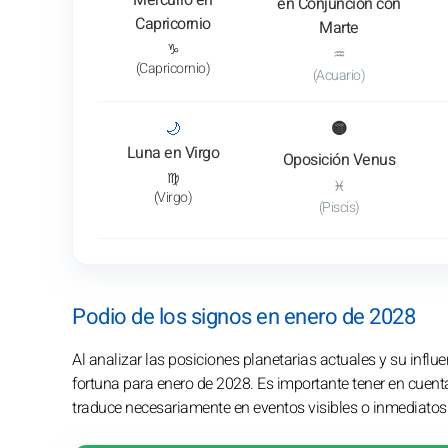
Mercurio en
en Conjunción con
Capricornio
Marte
♑
♒
(Capricornio)
(Acuario)
: Ver el análisis del tránsito
🌙
🟡
Luna en Virgo
Oposición Venus
♍
♓
(Virgo)
(Piscis)
Podio de los signos en enero de 2028
Al analizar las posiciones planetarias actuales y su infl
fortuna para enero de 2028. Es importante tener en cuenta 
traduce necesariamente en eventos visibles o inmediatos