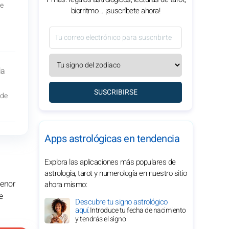
de
biorritmo... ¡suscríbete ahora!
ia
SUSCRIBIRSE
 de
Apps astrológicas en tendencia
Explora las aplicaciones más populares de
astrología, tarot y numerología en nuestro sitio
menor
ahora mismo:
e
Descubre tu signo astrológico
aquí.
Introduce tu fecha de nacimiento
y tendrás el signo