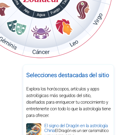
Tierra
Tierra
Fuego
Aire
Virgo
Agua
Géminis
Leo
Cáncer
Selecciones destacadas del sitio
Explora los horóscopos, artículos y apps
astrológicas más seguidos del sitio,
diseñados para enriquecer tu conocimiento y
entretenerte con todo lo que la astrología tiene
para ofrecer.
El signo del Dragón en la astrología
China
El Dragón es un ser carismático