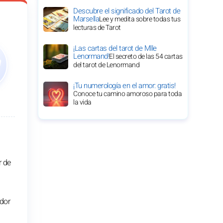
Descubre el significado del Tarot de
Marsella
Lee y medita sobre todas tus
lecturas de Tarot
¡Las cartas del tarot de Mlle
Lenormand!
El secreto de las 54 cartas
del tarot de Lenormand
¡Tu numerología en el amor: gratis!
Conoce tu camino amoroso para toda
la vida
r de
edor