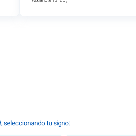
Acuario a 13° 05')
 seleccionando tu signo: