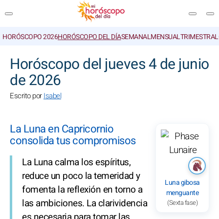
HORÓSCOPO 2026
HORÓSCOPO DEL DÍA
SEMANAL
MENSUAL
TRIMESTRAL
BUSCAR
Horóscopo del jueves 4 de junio
de 2026
Escrito por
Isabel
La Luna en Capricornio
consolida tus compromisos
La Luna calma los espíritus,
reduce un poco la temeridad y
Luna gibosa
fomenta la reflexión en torno a
menguante
las ambiciones. La clarividencia
(Sexta fase)
es necesaria para tomar las