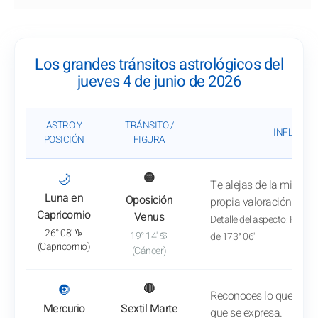
Los grandes tránsitos astrológicos del
jueves 4 de junio de 2026
ASTRO Y
TRÁNSITO /
INFLUENC
POSICIÓN
FIGURA
: Ver el análisis del tránsito
🌙
🟡
Te alejas de la mirada 
Luna en
Oposición
propia valoración.
Capricornio
Venus
Detalle del aspecto
: Hacia 
26° 08' ♑
19° 14' ♋
de 173° 06'
(Capricornio)
(Cáncer)
: Ver el análisis del tránsito
🔘
🔴
Reconoces lo que te em
Mercurio
Sextil Marte
que se expresa.