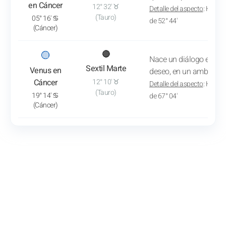
en Cáncer
12° 32' ♉
Detalle del aspecto
: Hacia 
(Tauro)
05° 16' ♋
de 52° 44'
(Cáncer)
: Ver el análisis del tránsito
🟡
🔴
Nace un diálogo entre l
Sextil Marte
Venus en
deseo, en un ambiente 
Cáncer
12° 10' ♉
Detalle del aspecto
: Hacia 
(Tauro)
19° 14' ♋
de 67° 04'
(Cáncer)