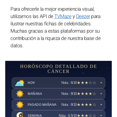
Para ofrecerle la mejor experiencia visual,
utilizamos las API de
TVMaze
y
Deezer
para
ilustrar nuestras fichas de celebridades.
Muchas gracias a estas plataformas por su
contribución a la riqueza de nuestra base de
datos.
HORÓSCOPO DETALLADO DE
CÁNCER
★★★☆☆
Nota : 6/10
HOY
>
★★★★☆
Nota : 8/10
MAÑANA
>
★★★★☆
Nota : 8/10
PASADO MAÑANA
>
★★★☆☆
Nota : 6.5/10
SEMANA
>