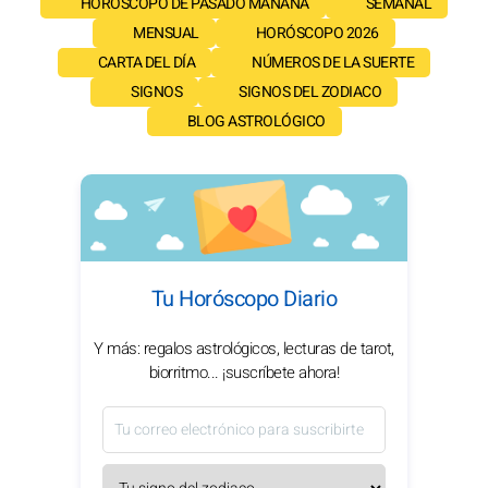
HORÓSCOPO DE PASADO MAÑANA
SEMANAL
MENSUAL
HORÓSCOPO 2026
CARTA DEL DÍA
NÚMEROS DE LA SUERTE
SIGNOS
SIGNOS DEL ZODIACO
BLOG ASTROLÓGICO
Tu Horóscopo Diario
Y más: regalos astrológicos, lecturas de tarot,
biorritmo... ¡suscríbete ahora!