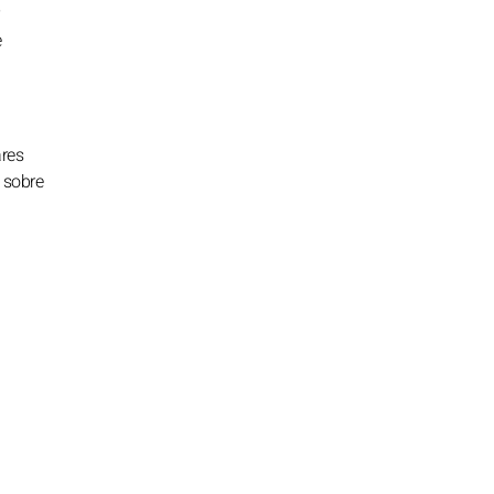
e
ares
 sobre