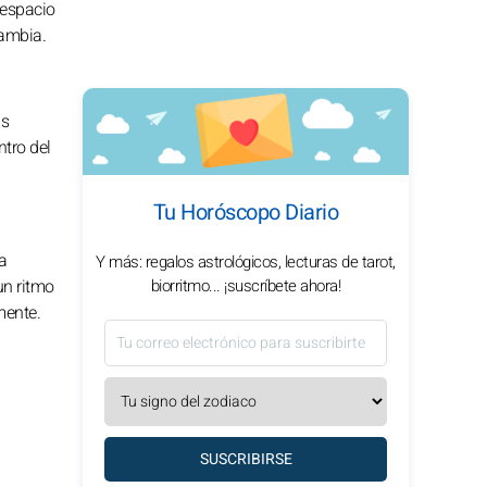
 espacio
cambia.
us
tro del
Tu Horóscopo Diario
a
Y más: regalos astrológicos, lecturas de tarot,
biorritmo... ¡suscríbete ahora!
un ritmo
mente.
SUSCRIBIRSE