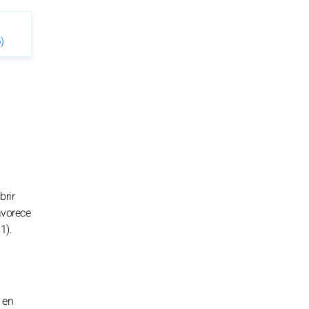
)
brir
avorece
1).
 en