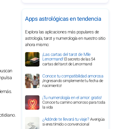
Apps astrológicas en tendencia
Explora las aplicaciones más populares de
astrología, tarot y numerología en nuestro sitio
ahora mismo:
¡Las cartas del tarot de Mlle
Lenormand!
El secreto de las 54
cartas del tarot de Lenormand
 buscan
Conoce tu compatibilidad amorosa
impulsa
¡Ingresando simplemente tu fecha de
nacimiento!
 demás.
¡Tu numerología en el amor: gratis!
Conoce tu camino amoroso para toda
la vida
otidiano.
¿Adónde te llevará tu viaje?
Averigüa
si eres tímido o convencional