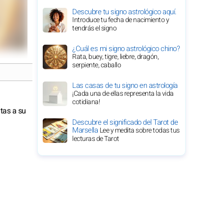
Descubre tu signo astrológico aquí.
Introduce tu fecha de nacimiento y
tendrás el signo
¿Cuál es mi signo astrológico chino?
Rata, buey, tigre, liebre, dragón,
serpiente, caballo
Las casas de tu signo en astrología
¡Cada una de ellas representa la vida
cotidiana!
tas a su
Descubre el significado del Tarot de
Marsella
Lee y medita sobre todas tus
lecturas de Tarot