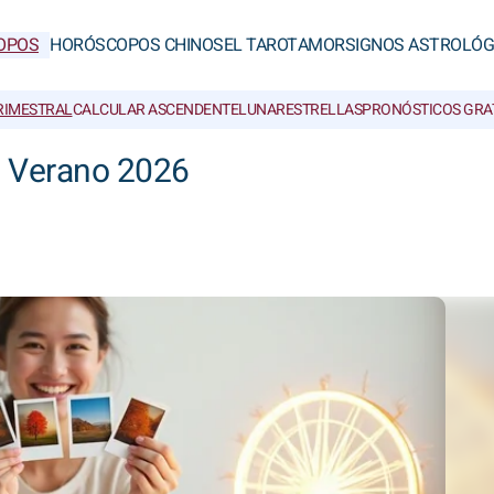
OPOS
HORÓSCOPOS CHINOS
EL TAROT
AMOR
SIGNOS ASTROLÓG
RIMESTRAL
CALCULAR ASCENDENTE
LUNAR
ESTRELLAS
PRONÓSTICOS GRA
l Verano 2026