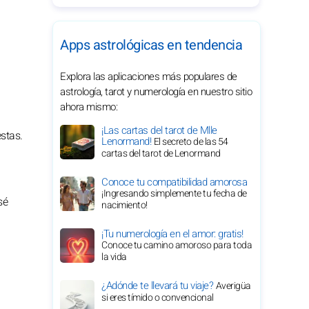
Apps astrológicas en tendencia
Explora las aplicaciones más populares de
astrología, tarot y numerología en nuestro sitio
ahora mismo:
¡Las cartas del tarot de Mlle
stas.
Lenormand!
El secreto de las 54
cartas del tarot de Lenormand
Conoce tu compatibilidad amorosa
¡Ingresando simplemente tu fecha de
sé
nacimiento!
¡Tu numerología en el amor: gratis!
Conoce tu camino amoroso para toda
la vida
¿Adónde te llevará tu viaje?
Averigüa
si eres tímido o convencional