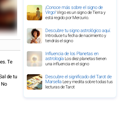
¡Conoce más sobre el signo de
Virgo!
Virgo es un signo de Tierra y
está regido por Mercurio.
Descubre tu signo astrológico aquí.
Introduce tu fecha de nacimiento y
tendrás el signo
Influencia de los Planetas en
astrología
Los diez planetas tienen
les. Te
una influencia en el signo
Sal de tu
Descubre el significado del Tarot de
Marsella
Lee y medita sobre todas tus
. No
lecturas de Tarot