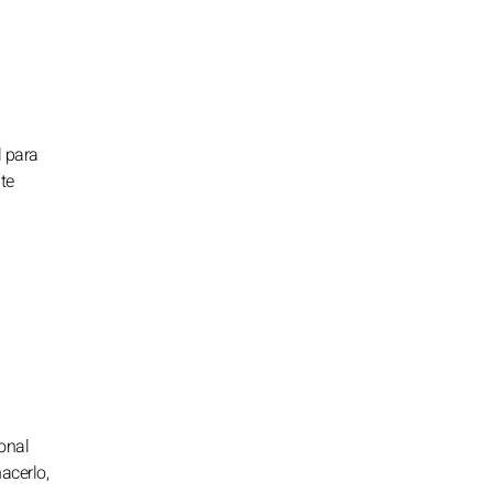
l para
te
sonal
acerlo,