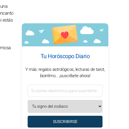
 una
encanto
i estás
ermosa
Tu Horóscopo Diario
Y más: regalos astrológicos, lecturas de tarot,
biorritmo... ¡suscríbete ahora!
SUSCRIBIRSE