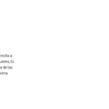
incita a
uieres, tú
ta de las
óxima