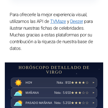
Para ofrecerle la mejor experiencia visual,
utilizamos las API de
TVMaze
y
Deezer
para
ilustrar nuestras fichas de celebridades.
Muchas gracias a estas plataformas por su
contribución a la riqueza de nuestra base de
datos.
HORÓSCOPO DETALLADO DE
VIRGO
★★★★☆
Nota : 8/10
HOY
>
★★★☆☆
Nota : 5.6/10
MAÑANA
>
★★★☆☆
Nota : 5.2/10
PASADO MAÑANA
>