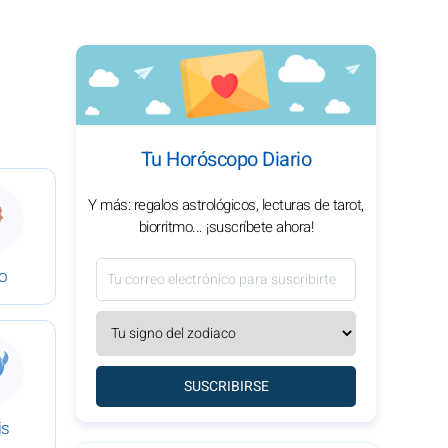
Tu Horóscopo Diario
io de 2026
 Horóscopo del 1 de junio de 2026
Y más: regalos astrológicos, lecturas de tarot,
biorritmo... ¡suscríbete ahora!
go
io de 2026
 Horóscopo del 1 de junio de 2026
SUSCRIBIRSE
is