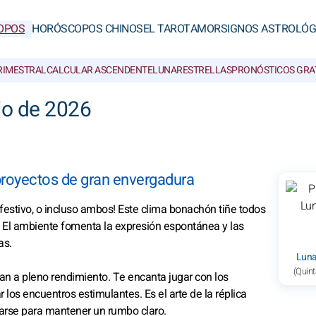
OPOS
HORÓSCOPOS CHINOS
EL TAROT
AMOR
SIGNOS ASTROLÓG
RIMESTRAL
CALCULAR ASCENDENTE
LUNAR
ESTRELLAS
PRONÓSTICOS GRA
io de 2026
proyectos de gran envergadura
festivo, o incluso ambos! Este clima bonachón tiñe todos
. El ambiente fomenta la expresión espontánea y las
as.
Luna
(Quint
nan a pleno rendimiento. Te encanta jugar con los
 los encuentros estimulantes. Es el arte de la réplica
rsarse para mantener un rumbo claro.