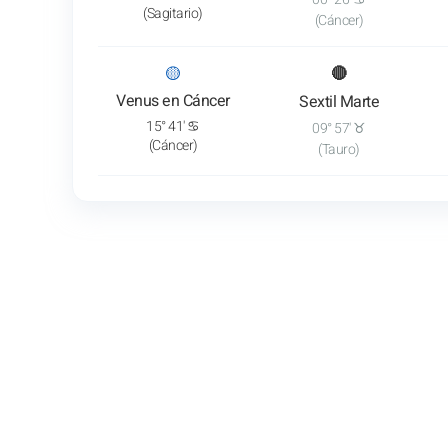
(Sagitario)
(Cáncer)
: Ver el análisis del tránsito
🟡
🔴
Venus en Cáncer
Sextil Marte
15° 41' ♋
09° 57' ♉
(Cáncer)
(Tauro)