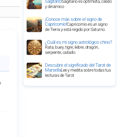
Sagitario!
Sagitario es optimista, cálido
y dinámico
¡Conoce más sobre el signo de
Capricornio!
Capricornio es un signo
de Tierra y está regido por Saturno.
¿Cuál es mi signo astrológico chino?
Rata, buey, tigre, liebre, dragón,
serpiente, caballo
Descubre el significado del Tarot de
Marsella
Lee y medita sobre todas tus
lecturas de Tarot
a