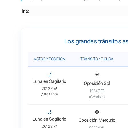
Ir a:
Los grandes tránsitos as
ASTRO Y POSICIÓN
TRÁNSITO / FIGURA
: Ver el análisis del tránsito
🌙
☀️
Luna en Sagitario
Oposición Sol
20° 27' ♐
10° 47' ♊
(Sagitario)
(Géminis)
: Ver el análisis del tránsito
🌙
🔘
Luna en Sagitario
Oposición Mercurio
26° 23' ♐
00° 26' ♋