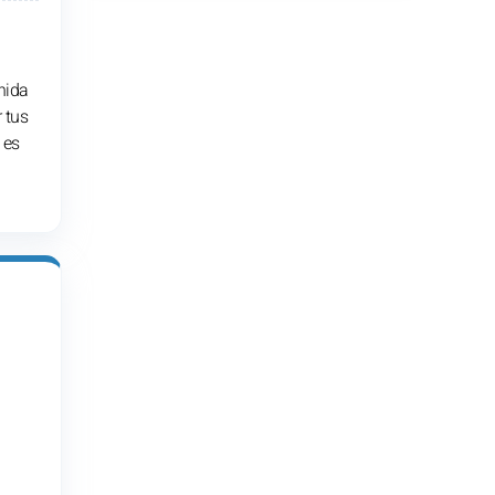
nida
 tus
 es