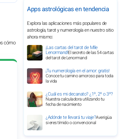
Apps astrológicas en tendencia
Explora las aplicaciones más populares de
astrología, tarot y numerología en nuestro sitio
ahora mismo:
tos cómo
¡Las cartas del tarot de Mlle
Lenormand!
El secreto de las 54 cartas
del tarot de Lenormand
¡Tu numerología en el amor: gratis!
Conoce tu camino amoroso para toda
la vida
¿Cuál es mi decanato? ¿1º, 2º o 3º?
Nuestra calculadora utilizando tu
fecha de nacimiento
¿Adónde te llevará tu viaje?
Averigüa
si eres tímido o convencional