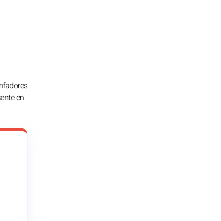
unfadores
sente en