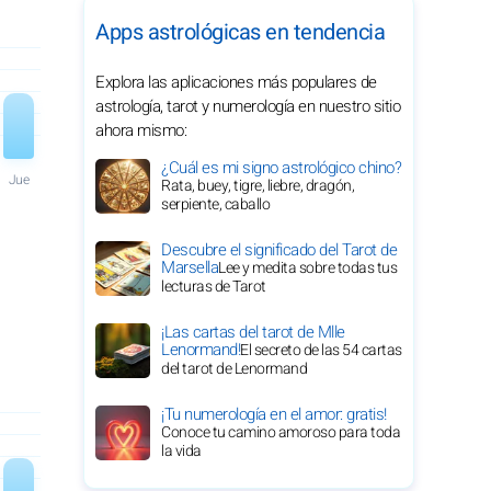
Apps astrológicas en tendencia
Explora las aplicaciones más populares de
astrología, tarot y numerología en nuestro sitio
ahora mismo:
¿Cuál es mi signo astrológico chino?
Jue
Rata, buey, tigre, liebre, dragón,
serpiente, caballo
Descubre el significado del Tarot de
Marsella
Lee y medita sobre todas tus
lecturas de Tarot
¡Las cartas del tarot de Mlle
Lenormand!
El secreto de las 54 cartas
del tarot de Lenormand
¡Tu numerología en el amor: gratis!
Conoce tu camino amoroso para toda
la vida