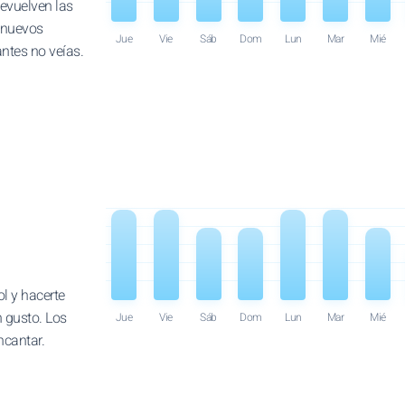
devuelven las
 nuevos
Jue
Vie
Sáb
Dom
Lun
Mar
Mié
antes no veías.
ol y hacerte
n gusto. Los
Jue
Vie
Sáb
Dom
Lun
Mar
Mié
encantar.