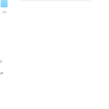
Jue
do
 un