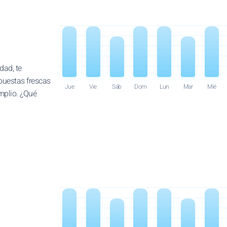
dad, te
puestas frescas
Jue
Vie
Sáb
Dom
Lun
Mar
Mié
mplio. ¿Qué