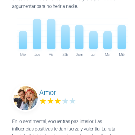
argumentar para no herir a nadie.
Mié
Jue
Vie
Sáb
Dom
Lun
Mar
Mié
Amor
★★★
★★
En lo sentimental, encuentras paz interior. Las
influencias positivas te dan fuerza y valentía. La ruta