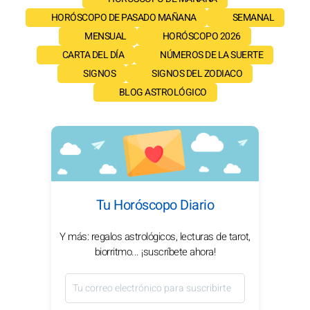
HORÓSCOPO DE PASADO MAÑANA
SEMANAL
MENSUAL
HORÓSCOPO 2026
CARTA DEL DÍA
NÚMEROS DE LA SUERTE
SIGNOS
SIGNOS DEL ZODIACO
BLOG ASTROLÓGICO
Tu Horóscopo Diario
Y más: regalos astrológicos, lecturas de tarot,
biorritmo... ¡suscríbete ahora!