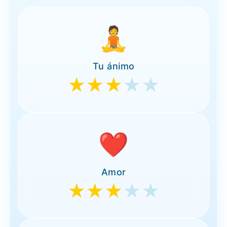
🧘
Tu ánimo
★★★
★★
❤️
Amor
★★★
★★