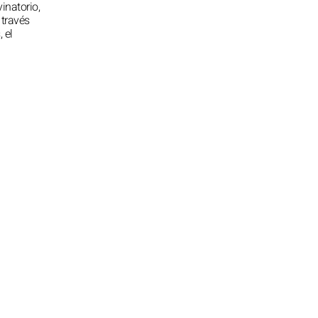
vinatorio,
 través
 el