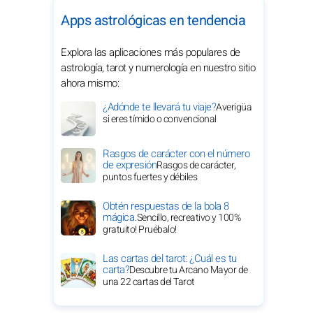
Apps astrológicas en tendencia
Explora las aplicaciones más populares de
astrología, tarot y numerología en nuestro sitio
ahora mismo:
¿Adónde te llevará tu viaje?
Averigüa
si eres tímido o convencional
Rasgos de carácter con el número
de expresión
Rasgos de carácter,
puntos fuertes y débiles
Obtén respuestas de la bola 8
mágica.
Sencillo, recreativo y 100%
gratuito! Pruébalo!
Las cartas del tarot: ¿Cuál es tu
carta?
Descubre tu Arcano Mayor de
una 22 cartas del Tarot