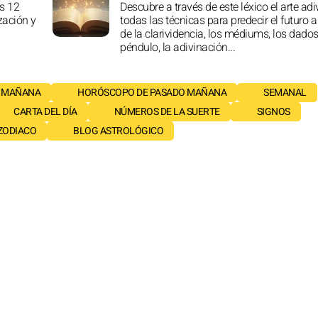
s 12
Descubre a través de este léxico el arte adi
ización y
todas las técnicas para predecir el futuro a
de la clarividencia, los médiums, los dados,
péndulo, la adivinación...
 MAÑANA
HORÓSCOPO DE PASADO MAÑANA
SEMANAL
CARTA DEL DÍA
NÚMEROS DE LA SUERTE
SIGNOS
 ZODIACO
BLOG ASTROLÓGICO