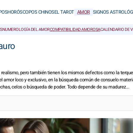
POS
HORÓSCOPOS CHINOS
EL TAROT
AMOR
SIGNOS ASTROLÓG
S
NUMEROLOGÍA DEL AMOR
COMPATIBILIDAD AMOROSA
CALENDARIO DE 
auro
y realismo, pero también tienen los mismos defectos como la terque
: el amor loco y exclusivo, en la búsqueda común de consuelo materi
pechas, celos o búsqueda de poder. Todo depende de su madurez...