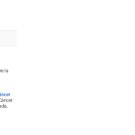
e la
áncer
Cáncer:
ada,