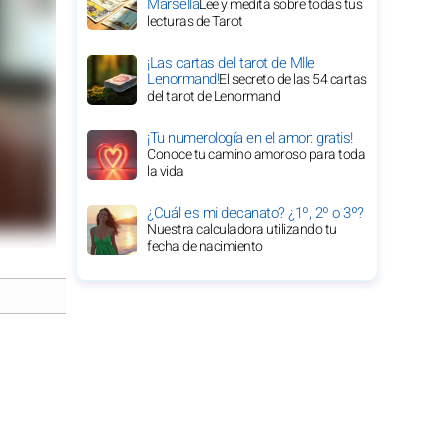
Marsella
Lee y medita sobre todas tus
lecturas de Tarot
¡Las cartas del tarot de Mlle
Lenormand!
El secreto de las 54 cartas
del tarot de Lenormand
¡Tu numerología en el amor: gratis!
Conoce tu camino amoroso para toda
la vida
¿Cuál es mi decanato? ¿1º, 2º o 3º?
Nuestra calculadora utilizando tu
fecha de nacimiento