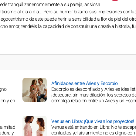
de tranquilizar enormemente a su pareja, ansiosa
ticismo al día a día... Pero su humor bizarro, sus impresiones confu
 egocentrismo de este puede herir la sensibilidad a flor de piel del otr
o amor, tendréis la capacidad de construir una creativa historia, fu
Afinidades entre Aries y Escorpio
igno
Escorpio es desconfiado y Aries es idealist
¡descubre, sin más dilación, los secretos de
ión y en
compleja relación entre un Aries y un Escor
Venus en Libra: ¡Que vivan los proyectos!
la mitad
Venus está entrando en Libra: No te escap
adura y
contactos, ¡el aislamiento no es digno con