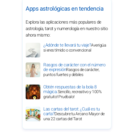
Apps astrológicas en tendencia
Explora las aplicaciones más populares de
astrología, tarot y numerología en nuestro sitio
ahora mismo:
¿Adónde te llevará tu viaje?
Averigüa
si eres tímido o convencional
Rasgos de carácter con el número
de expresión
Rasgos de carácter,
puntos fuertes y débiles
Obtén respuestas de la bola 8
mágica.
Sencillo, recreativo y 100%
gratuito! Pruébalo!
Las cartas del tarot: ¿Cuál es tu
carta?
Descubre tu Arcano Mayor de
una 22 cartas del Tarot