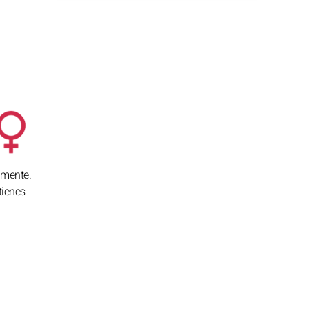
amente.
tienes