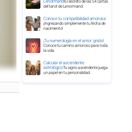
Lenormand!
El secreto de las 54 cartas
del tarot de Lenormand
Conoce tu compatibilidad amorosa
¡Ingresando simplemente tu fecha de
nacimiento!
¡Tu numerología en el amor: gratis!
Conoce tu camino amoroso para toda
la vida
Calcular el ascendente
astrológico
Tu signo ascendente juega
un papel en tu personalidad.