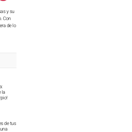
sas y su
o. Con
era de lo
a:
 la
pio!
es de tus
 una