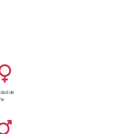
idad de
rle