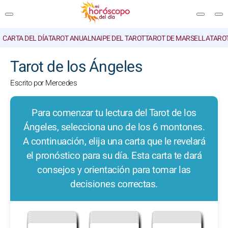
CARTA DEL DÍA
TAROT ANUAL
NAIPE DEL TAROT
TAROT DE MARSELLA
TARO
BUSCAR
Tarot de los Ángeles
Escrito por Mercedes
Para comenzar tu lectura del Tarot de los
Ángeles, selecciona uno de los 6 montones.
A continuación, elija una carta que le revelará
el pronóstico para su día. Esta carta te dará
consejos y orientación para tomar las
decisiones correctas.