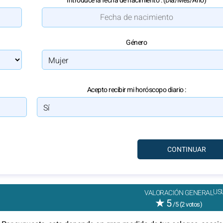
Introduce la fecha de nacimiento : (Día/Mes/Año)
Género
Acepto recibir mi horóscopo diario :
US
VALORACIÓN GENERAL
★
5
/5 (
2
votos)