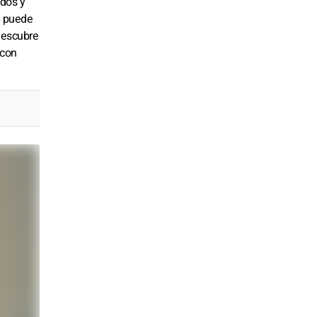
ados y
a puede
 descubre
 con