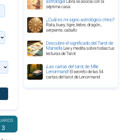
astrología!
Libra se asocia con la
séptima casa.
¿Cuál es mi signo astrológico chino?
Rata, buey, tigre, liebre, dragón,
serpiente, caballo
Descubre el significado del Tarot de
Marsella
Lee y medita sobre todas tus
lecturas de Tarot
¡Las cartas del tarot de Mlle
Lenormand!
El secreto de las 54
cartas del tarot de Lenormand
UARIOS
3