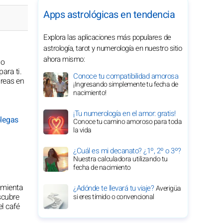
Apps astrológicas en tendencia
Explora las aplicaciones más populares de
astrología, tarot y numerología en nuestro sitio
ahora mismo:
mo
ara ti.
Conoce tu compatibilidad amorosa
reas en
¡Ingresando simplemente tu fecha de
nacimiento!
¡Tu numerología en el amor: gratis!
olegas
Conoce tu camino amoroso para toda
la vida
¿Cuál es mi decanato? ¿1º, 2º o 3º?
Nuestra calculadora utilizando tu
fecha de nacimiento
amienta
¿Adónde te llevará tu viaje?
Averigüa
scubre
si eres tímido o convencional
el café