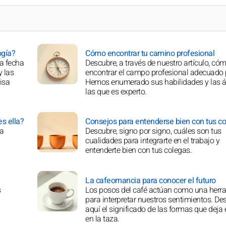
ogía?
Cómo encontrar tu camino profesional
a fecha
Descubre, a través de nuestro artículo, có
y las
encontrar el campo profesional adecuado p
isa
Hemos enumerado sus habilidades y las á
las que es experto.
s ella?
Consejos para entenderse bien con tus c
la
Descubre, signo por signo, cuáles son tus
cualidades para integrarte en el trabajo y
entenderte bien con tus colegas.
La cafeomancia para conocer el futuro
s
Los posos del café actúan como una herr
para interpretar nuestros sentimientos. De
aquí el significado de las formas que deja 
en la taza.