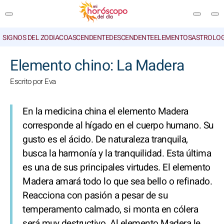
SIGNOS DEL ZODIACO
ASCENDENTE
DESCENDENTE
ELEMENTOS
ASTROLOG
BUSCAR
Elemento chino: La Madera
Escrito por Eva
En la medicina china el elemento Madera
corresponde al hígado en el cuerpo humano. Su
gusto es el ácido. De naturaleza tranquila,
busca la harmonía y la tranquilidad. Esta última
es una de sus principales virtudes. El elemento
Madera amará todo lo que sea bello o refinado.
Reacciona con pasión a pesar de su
temperamento calmado, si monta en cólera
será muy destructivo. Al elemento Madera le