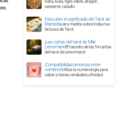
dicas
Rata, buey, tigre, liebre, dragón,
serpiente, caballo
gno.
Descubre el significado del Tarot de
Marsella
Lee y medita sobre todas tus
lecturas de Tarot
¡Las cartas del tarot de Mlle
Lenormand!
El secreto de las 54 cartas
del tarot de Lenormand
¡Compatibilidad amorosa entre
nombres!
Utiliza la numerología para
saber si tienes verdadera afinidad