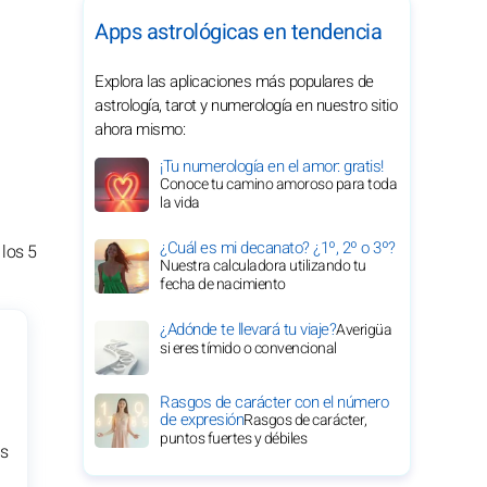
Apps astrológicas en tendencia
Explora las aplicaciones más populares de
astrología, tarot y numerología en nuestro sitio
ahora mismo:
¡Tu numerología en el amor: gratis!
Conoce tu camino amoroso para toda
la vida
¿Cuál es mi decanato? ¿1º, 2º o 3º?
 los 5
Nuestra calculadora utilizando tu
fecha de nacimiento
¿Adónde te llevará tu viaje?
Averigüa
si eres tímido o convencional
Rasgos de carácter con el número
de expresión
Rasgos de carácter,
puntos fuertes y débiles
us