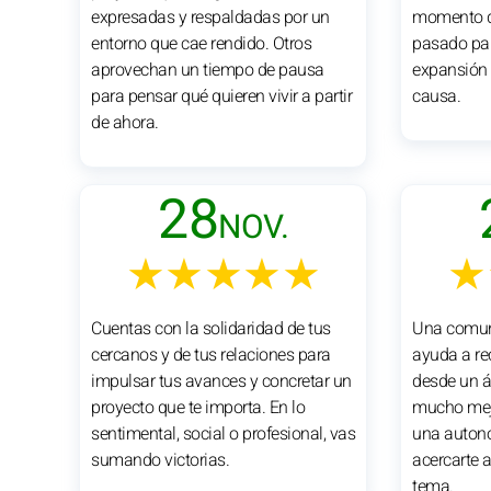
expresadas y respaldadas por un
momento de
entorno que cae rendido. Otros
pasado par
aprovechan un tiempo de pausa
expansión
para pensar qué quieren vivir a partir
causa.
de ahora.
28
NOV.
★★★★★
★
Cuentas con la solidaridad de tus
Una comun
cercanos y de tus relaciones para
ayuda a re
impulsar tus avances y concretar un
desde un á
proyecto que te importa. En lo
mucho mejo
sentimental, social o profesional, vas
una autono
sumando victorias.
acercarte a
tema.