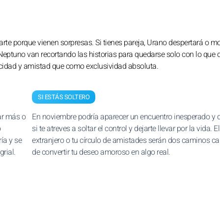
ptarte porque vienen sorpresas. Si tienes pareja, Urano despertará o m
 Neptuno van recortando las historias para quedarse solo con lo que 
cidad y amistad que como exclusividad absoluta.
SI ESTÁS SOLTERO
ar más o
En noviembre podría aparecer un encuentro inesperado y d
o
si te atreves a soltar el control y dejarte llevar por la vida. El
ía y se
extranjero o tu círculo de amistades serán dos caminos c
grial.
de convertir tu deseo amoroso en algo real.