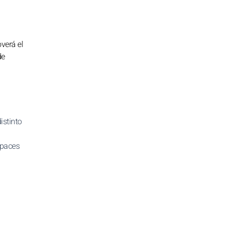
overá el
de
istinto
apaces