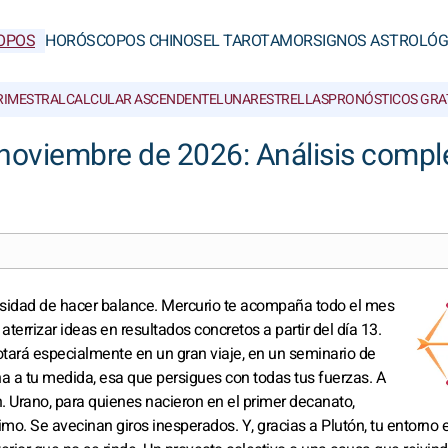
OPOS
HORÓSCOPOS CHINOS
EL TAROT
AMOR
SIGNOS ASTROLÓG
RIMESTRAL
CALCULAR ASCENDENTE
LUNAR
ESTRELLAS
PRONÓSTICOS GRA
noviembre de 2026: Análisis compl
cesidad de hacer balance. Mercurio te acompaña todo el mes
terrizar ideas en resultados concretos a partir del día 13.
notará especialmente en un gran viaje, en un seminario de
ha a tu medida, esa que persigues con todas tus fuerzas. A
ón. Urano, para quienes nacieron en el primer decanato,
timo. Se avecinan giros inesperados. Y, gracias a Plutón, tu entorno 