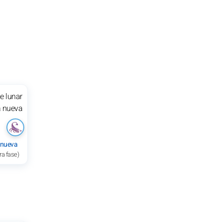
 nueva
ra fase)