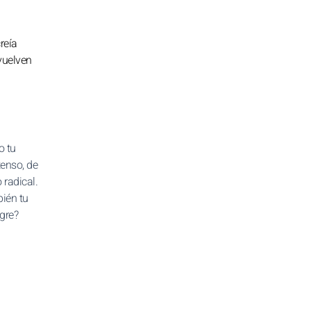
reía
vuelven
o tu
tenso, de
 radical.
bién tu
gre?