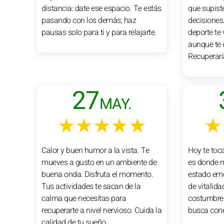
distancia: date ese espacio. Te estás
que supist
pasando con los demás; haz
decisiones
pausas solo para ti y para relajarte.
deporte te 
aunque te 
Recuperarí
27
MAY.
★★★★★
★
Calor y buen humor a la vista. Te
Hoy te toca
mueves a gusto en un ambiente de
es donde m
buena onda. Disfruta el momento.
estado emo
Tus actividades te sacan de la
de vitalid
calma que necesitas para
costumbre.
recuperarte a nivel nervioso. Cuida la
busca cone
calidad de tu sueño.