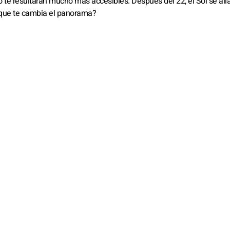
 te resultarán mucho más accesibles. Después del 22, el Sol se alí
, que te cambia el panorama?