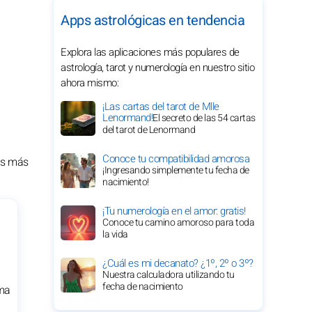
Apps astrológicas en tendencia
Explora las aplicaciones más populares de
astrología, tarot y numerología en nuestro sitio
ahora mismo:
¡Las cartas del tarot de Mlle
Lenormand!
El secreto de las 54 cartas
del tarot de Lenormand
Conoce tu compatibilidad amorosa
ías más
¡Ingresando simplemente tu fecha de
nacimiento!
¡Tu numerología en el amor: gratis!
Conoce tu camino amoroso para toda
la vida
¿Cuál es mi decanato? ¿1º, 2º o 3º?
Nuestra calculadora utilizando tu
fecha de nacimiento
ima