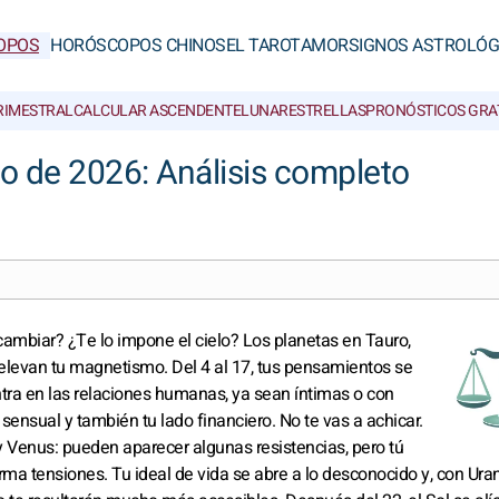
OPOS
HORÓSCOPOS CHINOS
EL TAROT
AMOR
SIGNOS ASTROLÓG
RIMESTRAL
CALCULAR ASCENDENTE
LUNAR
ESTRELLAS
PRONÓSTICOS GRA
o de 2026: Análisis completo
ambiar? ¿Te lo impone el cielo? Los planetas en Tauro,
y elevan tu magnetismo. Del 4 al 17, tus pensamientos se
ntra en las relaciones humanas, ya sean íntimas o con
sensual y también tu lado financiero. No te vas a achicar.
 y Venus: pueden aparecer algunas resistencias, pero tú
ma tensiones. Tu ideal de vida se abre a lo desconocido y, con Uran