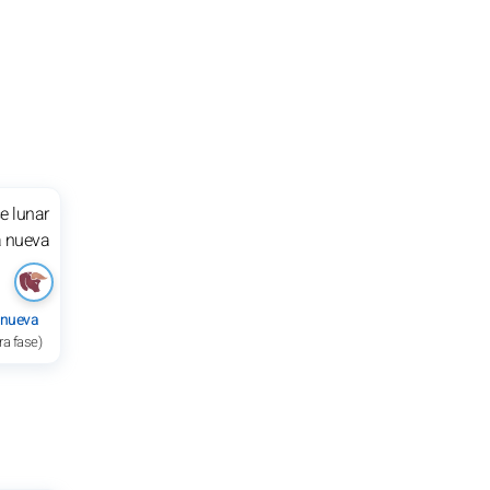
 nueva
ra fase)