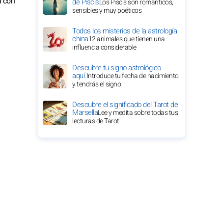
a con
de Piscis
Los Piscis son románticos,
sensibles y muy poéticos
Todos los misterios de la astrología
china
12 animales que tienen una
influencia considerable
Descubre tu signo astrológico
aquí.
Introduce tu fecha de nacimiento
y tendrás el signo
Descubre el significado del Tarot de
Marsella
Lee y medita sobre todas tus
lecturas de Tarot