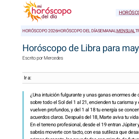
HORÓSC
HORÓSCOPO 2026
HORÓSCOPO DEL DÍA
SEMANAL
MENSUAL
T
Horóscopo de Libra para may
Escrito por Mercedes
Ir a:
¿Una intuición fulgurante y unas ganas enormes de c
sobre todo el Sol del 1 al 21, encienden tu carisma 
vuelven profundos, y del 1 al 18 tu energía se conce
acuerdos claros. Después del 18, Marte aviva tu vida 
En el terreno profesional, desde el 19 entran Júpiter
sabrás moverte con tacto, con esa sutileza que desar