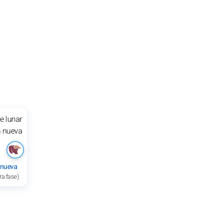
 nueva
ra fase)