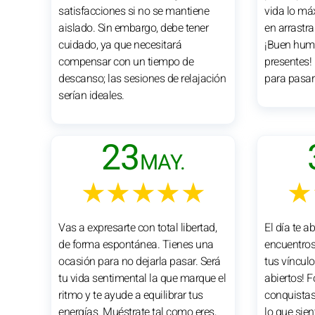
satisfacciones si no se mantiene
vida lo má
aislado. Sin embargo, debe tener
en arrastra
cuidado, ya que necesitará
¡Buen humo
compensar con un tiempo de
presentes!
descanso; las sesiones de relajación
para pasar
serían ideales.
23
MAY.
★★★★★
★
Vas a expresarte con total libertad,
El día te a
de forma espontánea. Tienes una
encuentros 
ocasión para no dejarla pasar. Será
tus vínculo
tu vida sentimental la que marque el
abiertos! F
ritmo y te ayude a equilibrar tus
conquistas
energías. Muéstrate tal como eres,
lo que sien