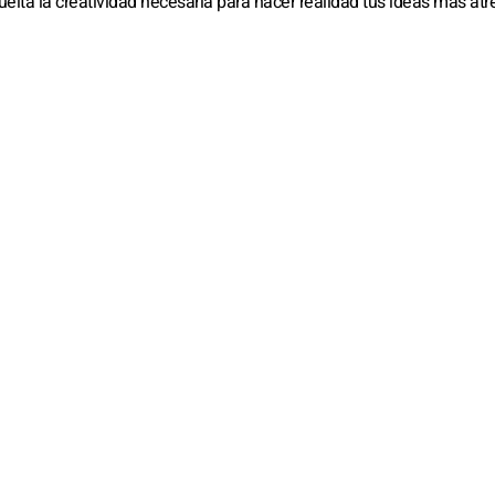
uelta la creatividad necesaria para hacer realidad tus ideas más atr