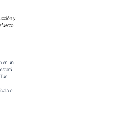
ducción y
sfuerzo.
en en un
 estará
 Tus
ícala o