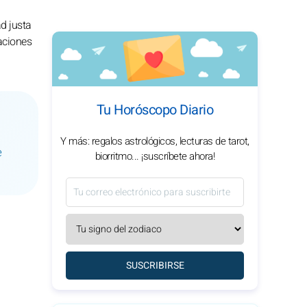
ad justa
aciones
Tu Horóscopo Diario
Y más: regalos astrológicos, lecturas de tarot,
e
biorritmo... ¡suscríbete ahora!
SUSCRIBIRSE