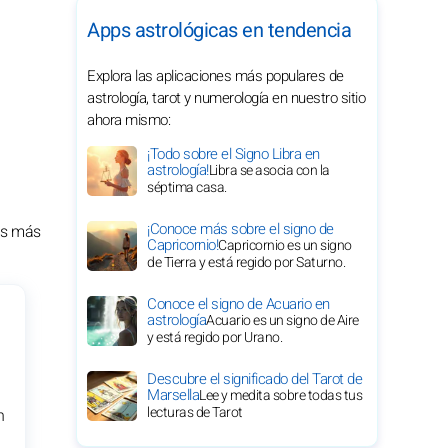
Apps astrológicas en tendencia
Explora las aplicaciones más populares de
astrología, tarot y numerología en nuestro sitio
ahora mismo:
¡Todo sobre el Signo Libra en
astrología!
Libra se asocia con la
séptima casa.
¡Conoce más sobre el signo de
ías más
Capricornio!
Capricornio es un signo
de Tierra y está regido por Saturno.
Conoce el signo de Acuario en
astrología
Acuario es un signo de Aire
y está regido por Urano.
Descubre el significado del Tarot de
Marsella
Lee y medita sobre todas tus
lecturas de Tarot
n