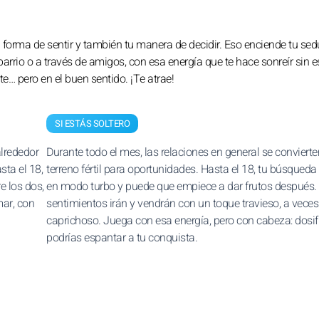
tu forma de sentir y también tu manera de decidir. Eso enciende tu se
arrio o a través de amigos, con esa energía que te hace sonreír sin e
e… pero en el buen sentido. ¡Te atrae!
SI ESTÁS SOLTERO
alrededor
Durante todo el mes, las relaciones en general se conviert
sta el 18,
terreno fértil para oportunidades. Hasta el 18, tu búsqueda
e los dos,
en modo turbo y puede que empiece a dar frutos después.
mar, con
sentimientos irán y vendrán con un toque travieso, a veces
caprichoso. Juega con esa energía, pero con cabeza: dosif
podrías espantar a tu conquista.