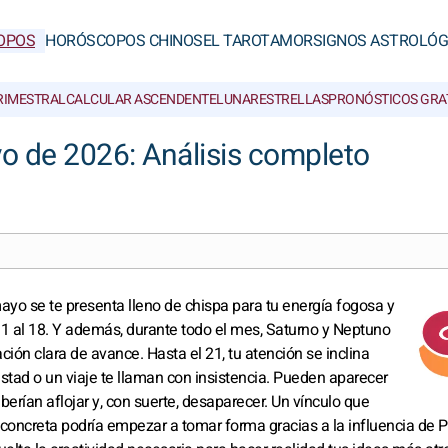
OPOS
HORÓSCOPOS CHINOS
EL TAROT
AMOR
SIGNOS ASTROLÓG
RIMESTRAL
CALCULAR ASCENDENTE
LUNAR
ESTRELLAS
PRONÓSTICOS GRA
o de 2026: Análisis completo
ayo se te presenta lleno de chispa para tu energía fogosa y
l 1 al 18. Y además, durante todo el mes, Saturno y Neptuno
ión clara de avance. Hasta el 21, tu atención se inclina
istad o un viaje te llaman con insistencia. Pueden aparecer
berían aflojar y, con suerte, desaparecer. Un vínculo que
oncreta podría empezar a tomar forma gracias a la influencia de P