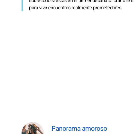
sobre todo si estás en el primer decanato. Urano te s
para vivir encuentros realmente prometedores.
Panorama amoroso