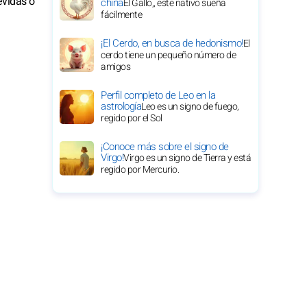
evidas o
china
El Gallo,, este nativo sueña
fácilmente
¡El Cerdo, en busca de hedonismo!
El
cerdo tiene un pequeño número de
amigos
Perfil completo de Leo en la
astrología
Leo es un signo de fuego,
regido por el Sol
¡Conoce más sobre el signo de
Virgo!
Virgo es un signo de Tierra y está
regido por Mercurio.