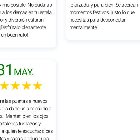
ximo posible. No dudarás
reforzada, y para bien. Se acercan
r a los demás en tu estela.
momentos festivos, justo lo que
r y diversión estarán
necesitas para desconectar
 ¡Disfrútalo plenamente
mentalmente.
 un buen rato!
31
MAY.
★★★★
bre las puertas a nuevos
o a darle un aire cálido a
s. ¡Mantén bien los ojos
ortaleces tus lazos y
 a quien te escucha: dices
tes y sacas a relucir una