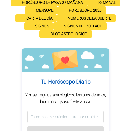
HORÓSCOPO DE PASADO MAÑANA
SEMANAL
MENSUAL
HORÓSCOPO 2026
CARTA DEL DÍA
NÚMEROS DE LA SUERTE
SIGNOS
SIGNOS DEL ZODIACO
BLOG ASTROLÓGICO
Tu Horóscopo Diario
Y más: regalos astrológicos, lecturas de tarot,
biorritmo... ¡suscríbete ahora!