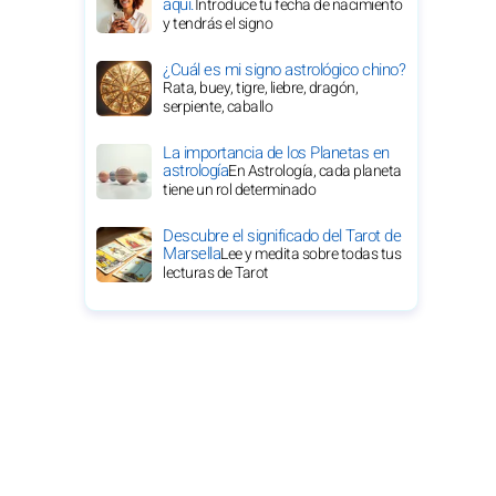
aquí.
Introduce tu fecha de nacimiento
y tendrás el signo
¿Cuál es mi signo astrológico chino?
Rata, buey, tigre, liebre, dragón,
serpiente, caballo
La importancia de los Planetas en
astrología
En Astrología, cada planeta
tiene un rol determinado
Descubre el significado del Tarot de
Marsella
Lee y medita sobre todas tus
lecturas de Tarot