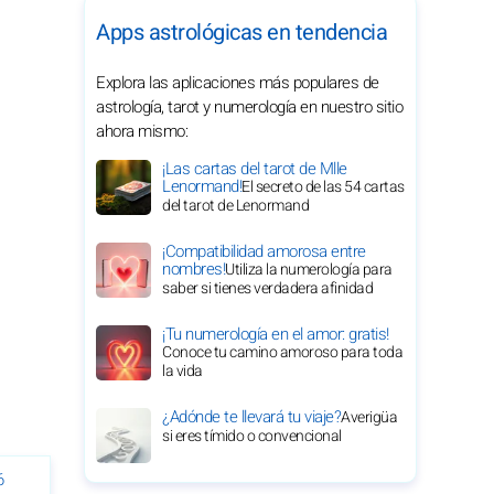
Apps astrológicas en tendencia
Explora las aplicaciones más populares de
astrología, tarot y numerología en nuestro sitio
ahora mismo:
¡Las cartas del tarot de Mlle
Lenormand!
El secreto de las 54 cartas
del tarot de Lenormand
¡Compatibilidad amorosa entre
nombres!
Utiliza la numerología para
saber si tienes verdadera afinidad
¡Tu numerología en el amor: gratis!
Conoce tu camino amoroso para toda
la vida
¿Adónde te llevará tu viaje?
Averigüa
si eres tímido o convencional
6