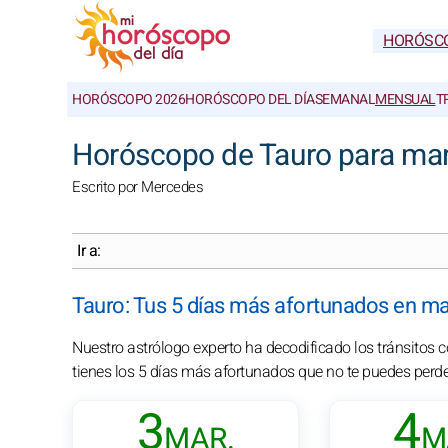
HORÓSC
HORÓSCOPO 2026
HORÓSCOPO DEL DÍA
SEMANAL
MENSUAL
T
Horóscopo de Tauro para mar
Escrito por Mercedes
Ir a:
Tauro: Tus 5 días más afortunados en m
Nuestro astrólogo experto ha decodificado los tránsitos
tienes los 5 días más afortunados que no te puedes perder
3
4
MAR.
M