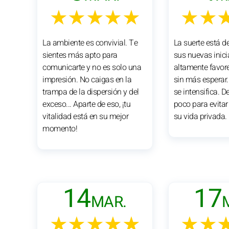
★★★★★
★★
La ambiente es convivial. Te
La suerte está d
sientes más apto para
sus nuevas inici
comunicarte y no es solo una
altamente favore
impresión. No caigas en la
sin más esperar.
trampa de la dispersión y del
se intensifica. D
exceso... Aparte de eso, ¡tu
poco para evita
vitalidad está en su mejor
su vida privada.
momento!
14
17
MAR.
★★★★★
★★