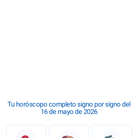
Tu horóscopo completo signo por signo del
16 de mayo de 2026
: Horóscopo del 16 de mayo de 2026
: Horóscopo del 16 de may
: Horósco