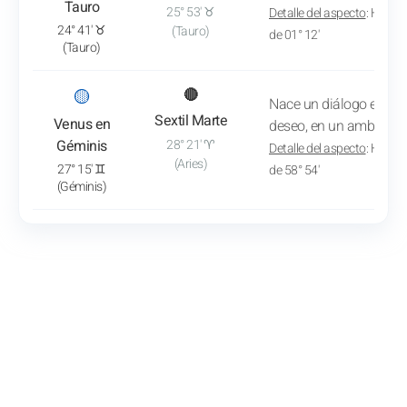
Tauro
25° 53' ♉
Detalle del aspecto
: Hacia 
24° 41' ♉
(Tauro)
de 01° 12'
(Tauro)
: Ver el análisis del tránsito
🟡
🔴
Nace un diálogo entre l
Sextil Marte
Venus en
deseo, en un ambiente 
Géminis
28° 21' ♈
Detalle del aspecto
: Hacia 
(Aries)
27° 15' ♊
de 58° 54'
(Géminis)