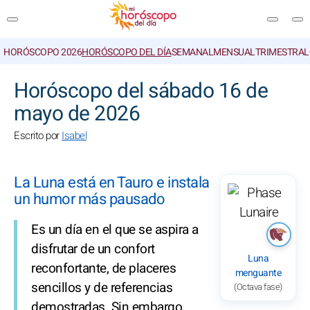
HORÓSCOPO 2026
HORÓSCOPO DEL DÍA
SEMANAL
MENSUAL
TRIMESTRAL
BUSCAR
Horóscopo del sábado 16 de
mayo de 2026
Escrito por
Isabel
La Luna está en Tauro e instala
un humor más pausado
Es un día en el que se aspira a
disfrutar de un confort
Luna
reconfortante, de placeres
menguante
sencillos y de referencias
(Octava fase)
demostradas. Sin embargo,