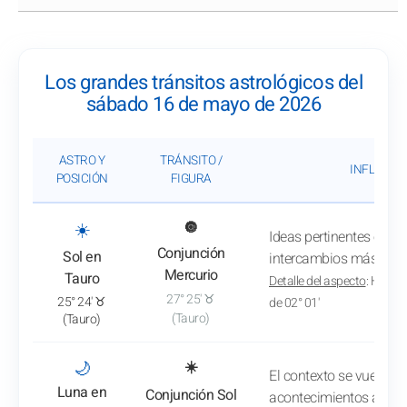
Los grandes tránsitos astrológicos del
sábado 16 de mayo de 2026
ASTRO Y
TRÁNSITO /
INFLUENC
POSICIÓN
FIGURA
: Ver el análisis del tránsito
☀️
🔘
Ideas pertinentes emer
Conjunción
Sol en
intercambios más agra
Mercurio
Tauro
Detalle del aspecto
: Hacia 
27° 25' ♉
25° 24' ♉
de 02° 01'
(Tauro)
(Tauro)
: Ver el análisis del tránsito
🌙
☀️
El contexto se vuelve f
Luna en
Conjunción Sol
acontecimientos agrada