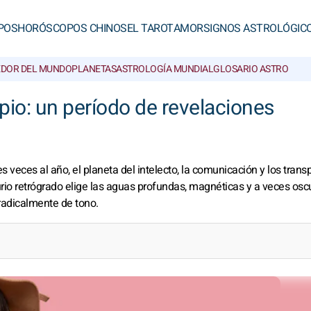
POS
HORÓSCOPOS CHINOS
EL TAROT
AMOR
SIGNOS ASTROLÓGIC
EDOR DEL MUNDO
PLANETAS
ASTROLOGÍA MUNDIAL
GLOSARIO ASTRO
pio: un período de revelaciones
 veces al año, el planeta del intelecto, la comunicación y los trans
curio retrógrado elige las aguas profundas, magnéticas y a veces osc
radicalmente de tono.