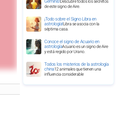
Géminis!
Descubre todos los secretos
de este signo de Aire.
¡Todo sobre el Signo Libra en
astrología!
Libra se asocia con la
séptima casa.
Conoce el signo de Acuario en
astrología
Acuario es un signo de Aire
y está regido por Urano.
Todos los misterios de la astrología
china
12 animales que tienen una
influencia considerable