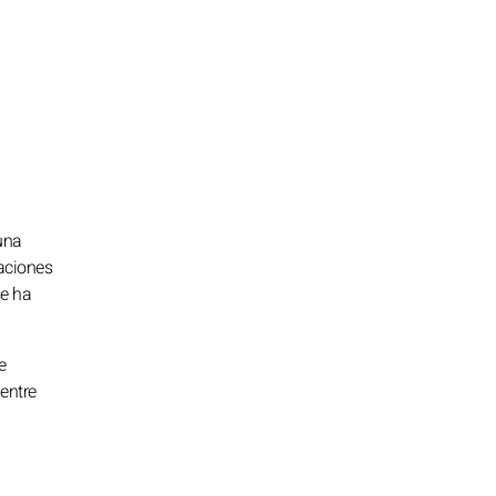
 una
saciones
se ha
e
entre