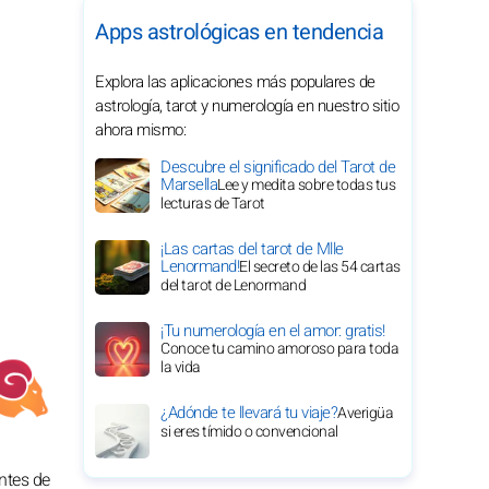
Apps astrológicas en tendencia
Explora las aplicaciones más populares de
astrología, tarot y numerología en nuestro sitio
ahora mismo:
Descubre el significado del Tarot de
Marsella
Lee y medita sobre todas tus
lecturas de Tarot
¡Las cartas del tarot de Mlle
Lenormand!
El secreto de las 54 cartas
del tarot de Lenormand
¡Tu numerología en el amor: gratis!
Conoce tu camino amoroso para toda
la vida
¿Adónde te llevará tu viaje?
Averigüa
si eres tímido o convencional
ntes de