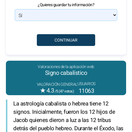
¿Quieres guardar tu información?
Valoraciones de la aplicación web
Signo cabalístico
USUARIOS
VALORACIÓN GENERAL
★
4.3
11063
/5 (
47
votos)
La astrología cabalista o hebrea tiene 12
signos. Inicialmente, fueron los 12 hijos de
Jacob quienes dieron a luz a las 12 tribus
detrás del pueblo hebreo. Durante el Éxodo, las