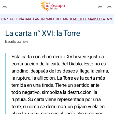
CARTA DEL DÍA
TAROT ANUAL
NAIPE DEL TAROT
TAROT DE MARSELLA
TARO
BUSCAR
La carta n° XVI: la Torre
Escrito por Eva
Esta carta con el número « XVI » viene justo a
continuación de la carta del Diablo. Esto no es
anodino, después de los deseos, llega la calma,
la ruptura, la aflicción. La Torre es la carta más
temida en una tirada. Tiene un sentido ante
todo negativo, simboliza la destrucción, la
ruptura. Su carta viene representada por una
torre, su cima se derrumba, un pájaro vuela en
el cielo, un hombre cae al vacío. Sin embargo,