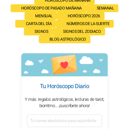
HORÓSCOPO DE MAÑANA
HORÓSCOPO DE PASADO MAÑANA
SEMANAL
MENSUAL
HORÓSCOPO 2026
CARTA DEL DÍA
NÚMEROS DE LA SUERTE
SIGNOS
SIGNOS DEL ZODIACO
BLOG ASTROLÓGICO
Tu Horóscopo Diario
Y más: regalos astrológicos, lecturas de tarot,
biorritmo... ¡suscríbete ahora!