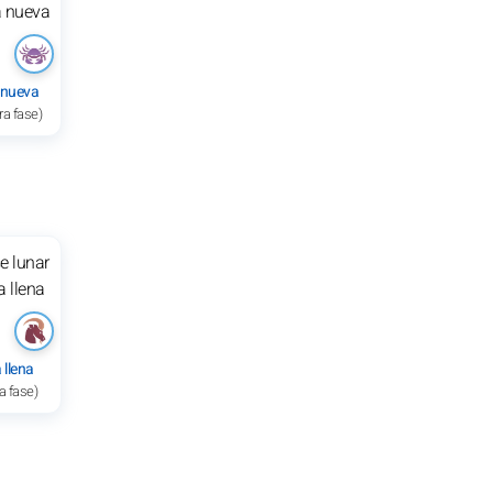
 nueva
ra fase)
 llena
a fase)