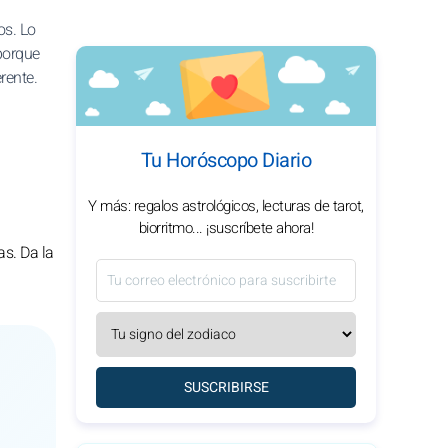
os. Lo
 porque
rente.
Tu Horóscopo Diario
Y más: regalos astrológicos, lecturas de tarot,
biorritmo... ¡suscríbete ahora!
as. Da la
SUSCRIBIRSE