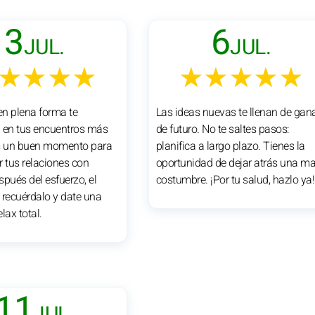
3
6
JUL.
JUL.
★★★★
★★★★★
n plena forma te
Las ideas nuevas te llenan de gan
en tus encuentros más
de futuro. No te saltes pasos:
Es un buen momento para
planifica a largo plazo. Tienes la
r tus relaciones con
oportunidad de dejar atrás una ma
spués del esfuerzo, el
costumbre. ¡Por tu salud, hazlo ya!
 recuérdalo y date una
lax total.
11
JUL.