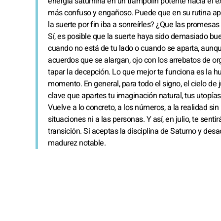
energía saturnina en un trampolín potente hacia el é
más confuso y engañoso. Puede que en su rutina a
la suerte por fin iba a sonreírles? ¿Que las promesas
Sí, es posible que la suerte haya sido demasiado bue
cuando no está de tu lado o cuando se aparta, aunq
acuerdos que se alargan, ojo con los arrebatos de or
tapar la decepción. Lo que mejor te funciona es la hu
momento. En general, para todo el signo, el cielo de
clave que apartes tu imaginación natural, tus utopías y
Vuelve a lo concreto, a los números, a la realidad sin
situaciones ni a las personas. Y así, en julio, te 
transición. Si aceptas la disciplina de Saturno y des
madurez notable.