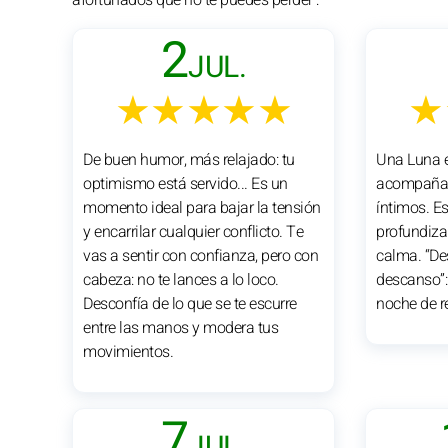
2
JUL.
★★★★★
★
De buen humor, más relajado: tu
Una Luna e
optimismo está servido... Es un
acompaña 
momento ideal para bajar la tensión
íntimos. 
y encarrilar cualquier conflicto. Te
profundiza
vas a sentir con confianza, pero con
calma. “De
cabeza: no te lances a lo loco.
descanso”:
Desconfía de lo que se te escurre
noche de re
entre las manos y modera tus
movimientos.
7
JUL.