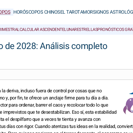
OPOS
HORÓSCOPOS CHINOS
EL TAROT
AMOR
SIGNOS ASTROLÓG
RIMESTRAL
CALCULAR ASCENDENTE
LUNAR
ESTRELLAS
PRONÓSTICOS GRA
o de 2028: Análisis completo
 la deriva, incluso fuera de control por cosas que no
mo y, por fin, te ofrece un anclaje firme para tu día a día.
ector para ordenar, barrer el caos y recolocar todo lo que
 imprevistos que te desestabilizan. Eso sí, esta estabilidad
ita el despilfarro que a veces te tienta y avanza con
 tus días con rigor. Cuando aterrizas tus ideas en la realidad, convier