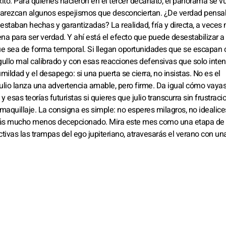
xito. Para quienes nacieron en el tercer decanato, el panorama se v
parezcan algunos espejismos que desconciertan. ¿De verdad pens
 estaban hechas y garantizadas? La realidad, fría y directa, a veces
na para ser verdad. Y ahí está el efecto que puede desestabilizar a 
ue sea de forma temporal. Si llegan oportunidades que se escapan 
gullo mal calibrado y con esas reacciones defensivas que solo inte
mildad y el desapego: si una puerta se cierra, no insistas. No es el
 julio lanza una advertencia amable, pero firme. Da igual cómo vayas
 esas teorías futuristas si quieres que julio transcurra sin frustraci
 maquillaje. La consigna es simple: no esperes milagros, no idealices
sentirás mucho menos decepcionado. Mira este mes como una etapa de
activas las trampas del ego jupiteriano, atravesarás el verano con un