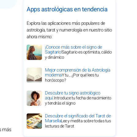
Apps astrológicas en tendencia
Explora las aplicaciones más populares de
astrología, tarot y numerología en nuestro sitio
ahora mismo:
¡Conoce más sobre el signo de
Sagitario!
Sagitario es optimista, cálido
y dinámico
Mejor comprensión de la Astrología
moderna
Y tu... ¿Por qué lees tu
horóscopo?
Descubre tu signo astrológico
aquí.
Introduce tu fecha de nacimiento
y tendrás el signo
Descubre el significado del Tarot de
Marsella
Lee y medita sobre todas tus
lecturas de Tarot
as más