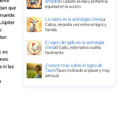
uelve
amado!
El Caballo es leal y prefiere la
equidad en la acción.
aban que
 muerde.
La cabra en la astrología china
La
Júpiter
Cabra, necesita vivir entre amigos y
o
familia.
ntan
El signo del gallo en la astrología
china
El Gallo,, este nativo sueña
: es
fácilmente
ones.
¡Conoce más sobre el signo de
 ni las
Tauro!
Tauro inclinado al placer y muy
sensual.
a