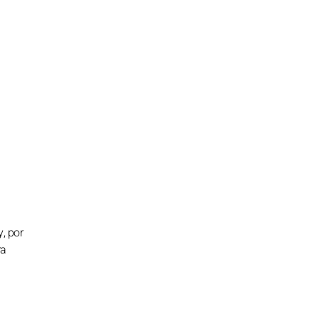
, por
ra