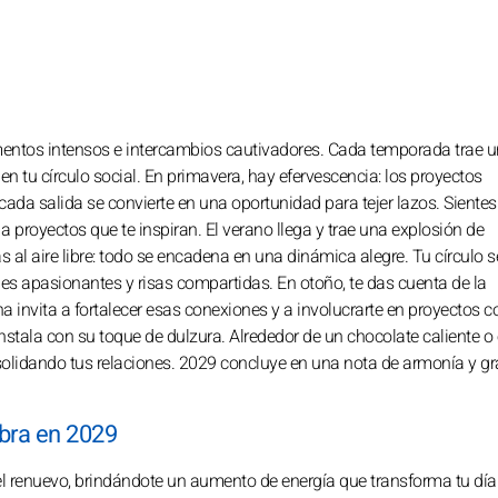
omentos intensos e intercambios cautivadores. Cada temporada trae 
 en tu círculo social. En primavera, hay efervescencia: los proyectos
cada salida se convierte en una oportunidad para tejer lazos. Sientes
a proyectos que te inspiran. El verano llega y trae una explosión de
 al aire libre: todo se encadena en una dinámica alegre. Tu círculo 
nes apasionantes y risas compartidas. En otoño, te das cuenta de la
na invita a fortalecer esas conexiones y a involucrarte en proyectos c
 instala con su toque de dulzura. Alrededor de un chocolate caliente o
idando tus relaciones. 2029 concluye en una nota de armonía y gra
ibra en 2029
 el renuevo, brindándote un aumento de energía que transforma tu día 