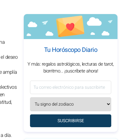
una
Tu Horóscopo Diario
 el deseo
Y más: regalos astrológicos, lecturas de tarot,
biorritmo... ¡suscríbete ahora!
se amplía
olectivos
 en
titud,
SUSCRIBIRSE
a día.