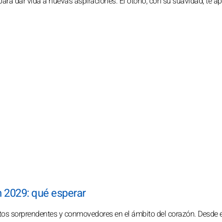
 para dar vida a nuevas aspiraciones. El otoño, con su suavidad, te a
n 2029: qué esperar
os sorprendentes y conmovedores en el ámbito del corazón. Desde e