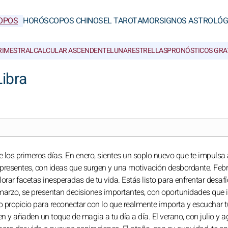
OPOS
HORÓSCOPOS CHINOS
EL TAROT
AMOR
SIGNOS ASTROLÓG
RIMESTRAL
CALCULAR ASCENDENTE
LUNAR
ESTRELLAS
PRONÓSTICOS GRA
ibra
e los primeros días. En enero, sientes un soplo nuevo que te impulsa 
presentes, con ideas que surgen y una motivación desbordante. Febr
plorar facetas inesperadas de tu vida. Estás listo para enfrentar desafí
n marzo, se presentan decisiones importantes, con oportunidades que
 propicio para reconectar con lo que realmente importa y escuchar 
y añaden un toque de magia a tu día a día. El verano, con julio y a