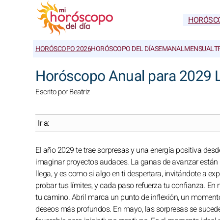
HORÓSC
HORÓSCOPO 2026
HORÓSCOPO DEL DÍA
SEMANAL
MENSUAL
T
Horóscopo Anual para 2029 L
Escrito por Beatriz
Ir a:
El año 2029 te trae sorpresas y una energía positiva desd
imaginar proyectos audaces. La ganas de avanzar están 
llega, y es como si algo en ti despertara, invitándote a ex
probar tus límites, y cada paso refuerza tu confianza. E
tu camino. Abril marca un punto de inflexión, un momento
deseos más profundos. En mayo, las sorpresas se suceden 