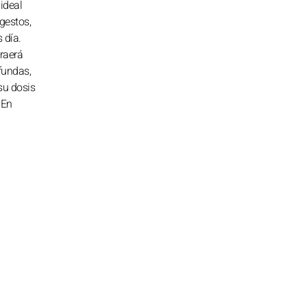
ideal
 gestos,
 día.
traerá
fundas,
su dosis
 En