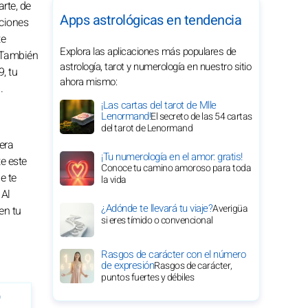
rte, de
Apps astrológicas en tendencia
cciones
te
Explora las aplicaciones más populares de
. También
astrología, tarot y numerología en nuestro sitio
, tu
ahora mismo:
.
¡Las cartas del tarot de Mlle
Lenormand!
El secreto de las 54 cartas
del tarot de Lenormand
era
¡Tu numerología en el amor: gratis!
e este
Conoce tu camino amoroso para toda
e te
la vida
 Al
¿Adónde te llevará tu viaje?
Averigüa
en tu
si eres tímido o convencional
Rasgos de carácter con el número
de expresión
Rasgos de carácter,
puntos fuertes y débiles
9