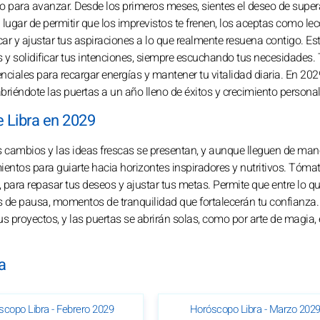
o para avanzar. Desde los primeros meses, sientes el deseo de supera
lugar de permitir que los imprevistos te frenen, los aceptas como le
car y ajustar tus aspiraciones a lo que realmente resuena contigo. Es
es y solidificar tus intenciones, siempre escuchando tus necesidades
iales para recargar energías y mantener tu vitalidad diaria. En 2029
abriéndote las puertas a un año lleno de éxitos y crecimiento personal
e Libra en 2029
os cambios y las ideas frescas se presentan, y aunque lleguen de man
mientos para guiarte hacia horizontes inspiradores y nutritivos. Tómat
 para repasar tus deseos y ajustar tus metas. Permite que entre lo qu
 de pausa, momentos de tranquilidad que fortalecerán tu confianza.
us proyectos, y las puertas se abrirán solas, como por arte de magia, 
a
scopo Libra - Febrero 2029
Horóscopo Libra - Marzo 202