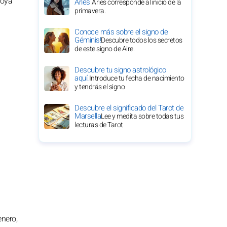
poya
Aries
Aries corresponde al inicio de la
primavera.
Conoce más sobre el signo de
Géminis!
Descubre todos los secretos
de este signo de Aire.
Descubre tu signo astrológico
aquí.
Introduce tu fecha de nacimiento
y tendrás el signo
Descubre el significado del Tarot de
Marsella
Lee y medita sobre todas tus
lecturas de Tarot
nero,