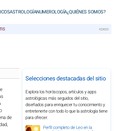
ICOS
ASTROLOGÍA
NUMEROLOGÍA
¿QUIÉNES SOMOS?
TIS
BUSCAR
Selecciones destacadas del sitio
ue
Explora los horóscopos, artículos y apps
us
astrológicas más seguidos del sitio,
a
diseñados para enriquecer tu conocimiento y
io
entretenerte con todo lo que la astrología tiene
lena de
para ofrecer.
dad,
Perfil completo de Leo en la