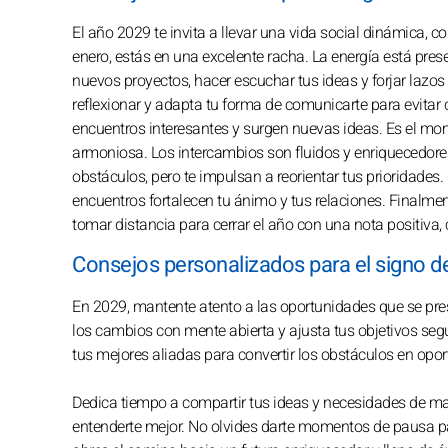
El año 2029 te invita a llevar una vida social dinámica, 
enero, estás en una excelente racha. La energía está pres
nuevos proyectos, hacer escuchar tus ideas y forjar laz
reflexionar y adapta tu forma de comunicarte para evitar 
encuentros interesantes y surgen nuevas ideas. Es el mome
armoniosa. Los intercambios son fluidos y enriquecedore
obstáculos, pero te impulsan a reorientar tus prioridades.
encuentros fortalecen tu ánimo y tus relaciones. Finalment
tomar distancia para cerrar el año con una nota positiva, c
Consejos personalizados para el signo d
En 2029, mantente atento a las oportunidades que se pres
los cambios con mente abierta y ajusta tus objetivos segú
tus mejores aliadas para convertir los obstáculos en opo
Dedica tiempo a compartir tus ideas y necesidades de man
entenderte mejor. No olvides darte momentos de pausa para