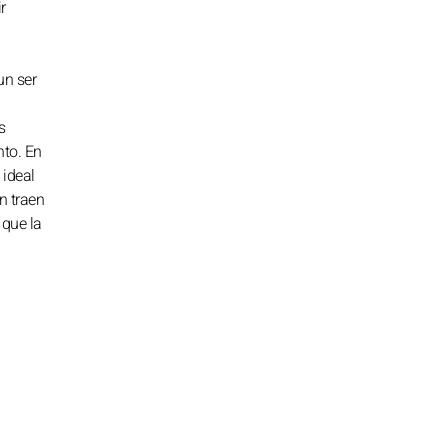
r
un ser
s
nto. En
 ideal
n traen
 que la