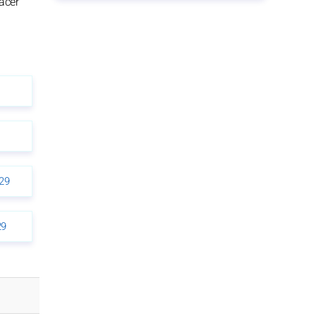
acer
29
29