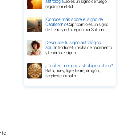
astrología
Leo es un signo de fuego,
regido por el Sol
¡Conoce más sobre el signo de
Capricornio!
Capricornio es un signo
de Tierra y está regido por Saturno.
Descubre tu signo astrológico
aquí.
Introduce tu fecha de nacimiento
y tendrás el signo
¿Cuál es mi signo astrológico chino?
Rata, buey, tigre, liebre, dragón,
serpiente, caballo
 te