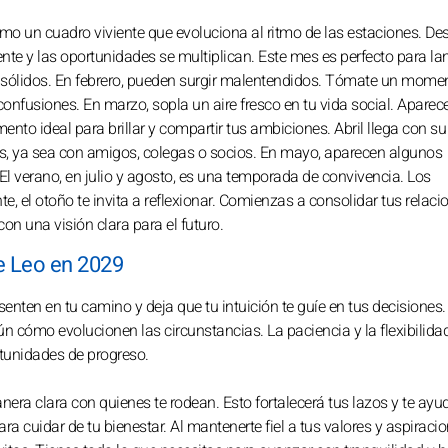
como un cuadro viviente que evoluciona al ritmo de las estaciones. De
ente y las oportunidades se multiplican. Este mes es perfecto para la
os sólidos. En febrero, pueden surgir malentendidos. Tómate un mome
confusiones. En marzo, sopla un aire fresco en tu vida social. Aparec
nto ideal para brillar y compartir tus ambiciones. Abril llega con su
s, ya sea con amigos, colegas o socios. En mayo, aparecen algunos
 El verano, en julio y agosto, es una temporada de convivencia. Los
e, el otoño te invita a reflexionar. Comienzas a consolidar tus relaci
on una visión clara para el futuro.
e Leo en 2029
enten en tu camino y deja que tu intuición te guíe en tus decisiones
n cómo evolucionen las circunstancias. La paciencia y la flexibilida
rtunidades de progreso.
era clara con quienes te rodean. Esto fortalecerá tus lazos y te ayu
 cuidar de tu bienestar. Al mantenerte fiel a tus valores y aspiracio