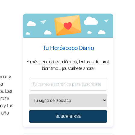
Tu Horóscopo Diario
Y más: regalos astrológicos, lecturas de tarot,
biorritmo... ¡suscríbete ahora!
onar y
os
sa. Las
ro te
o y tus
l año
SUSCRIBIRSE