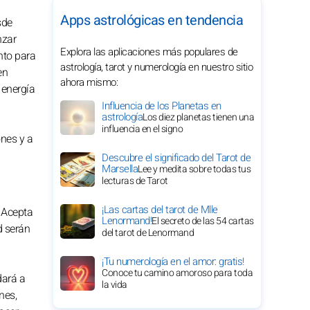
Apps astrológicas en tendencia
sde
nzar
Explora las aplicaciones más populares de
nto para
astrología, tarot y numerología en nuestro sitio
en
ahora mismo:
 energía
Influencia de los Planetas en
astrología
Los diez planetas tienen una
influencia en el signo
ones y a
Descubre el significado del Tarot de
Marsella
Lee y medita sobre todas tus
lecturas de Tarot
¡Las cartas del tarot de Mlle
. Acepta
Lenormand!
El secreto de las 54 cartas
d serán
del tarot de Lenormand
¡Tu numerología en el amor: gratis!
Conoce tu camino amoroso para toda
dará a
la vida
nes,