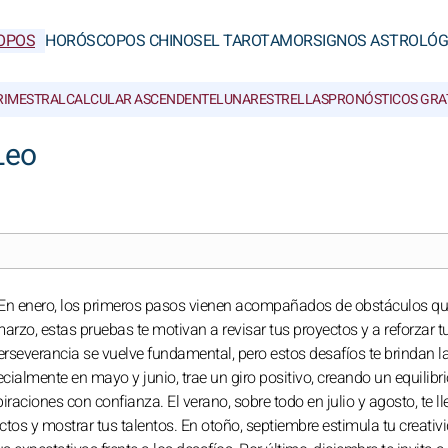
OPOS
HORÓSCOPOS CHINOS
EL TAROT
AMOR
SIGNOS ASTROLÓG
RIMESTRAL
CALCULAR ASCENDENTE
LUNAR
ESTRELLAS
PRONÓSTICOS GRA
Leo
. En enero, los primeros pasos vienen acompañados de obstáculos q
marzo, estas pruebas te motivan a revisar tus proyectos y a reforzar t
perseverancia se vuelve fundamental, pero estos desafíos te brindan l
cialmente en mayo y junio, trae un giro positivo, creando un equilibr
raciones con confianza. El verano, sobre todo en julio y agosto, te l
tos y mostrar tus talentos. En otoño, septiembre estimula tu creativi