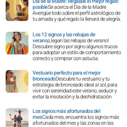
Día de la Madre: Regálale el mejor regalo
posible
Se acerca el Día de la Madre
Averigüe todo sobre el perfil astrológico de
tu amada y qué regalo la llenará de alegría.
Los 12 signos y las rebajas de
verano
¡Llegan las rebajas de verano!
Descubre signo por signo algunos trucos
para adoptar un estilo de comportamiento
correcto y comprar con astucia.
Vestuario perfecto para el mejor
bronceado
Descubre tu vestuario y tu
estrategia de bronceado ideal al sol, para
vivir con serenidad este verano, seducir y
evitar la insolación y la deshidratación
Los signos más afortunados del
mes
Cada mes, encuentra los signos más
afortunados del mes y las zonas en las