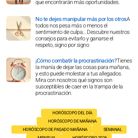
que encontrarán más oportunidades.
No te dejes manipular más por los otros
A
todos nos pesa más o menos el
sentimiento de culpa... Descubre nuestros
consejos para evitarlo y ganarse el
respeto, signo por signo
¡Cómo combatir la procrastinación?
Tienes
la manía de dejar las cosas para mañana,
y esto puede molestar a tus allegados.
Mira con nosotros qué signos son
susceptibles de caer en la trampa de la
procrastinación.
HORÓSCOPO DEL DÍA
HORÓSCOPO DE MAÑANA
HORÓSCOPO DE PASADO MAÑANA
SEMANAL
MENSUAL
HORÓSCOPO 2026