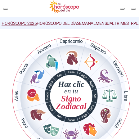
HORÓSCOPO 2026
HORÓSCOPO DEL DÍA
SEMANAL
MENSUAL
TRIMESTRAL
BUSCAR
Capricornio
Sagitario
Acuario
Escorpio
Piscis
Tierra
Fuego
Aire
Haz clic
Agua
Agua
en tu
Aries
Libra
Fuego
Aire
Signo
Zodiacal
Tierra
Tierra
Fuego
Aire
Tauro
Virgo
Agua