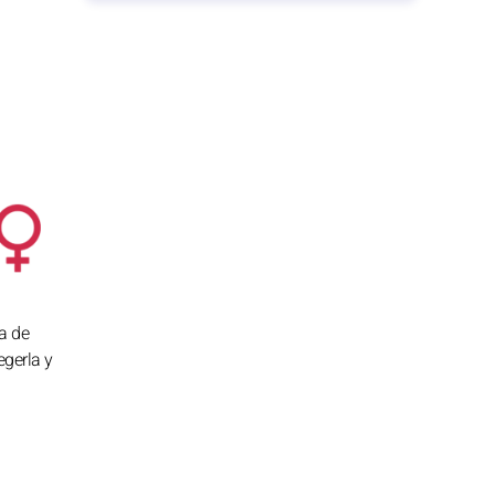
a de
egerla y