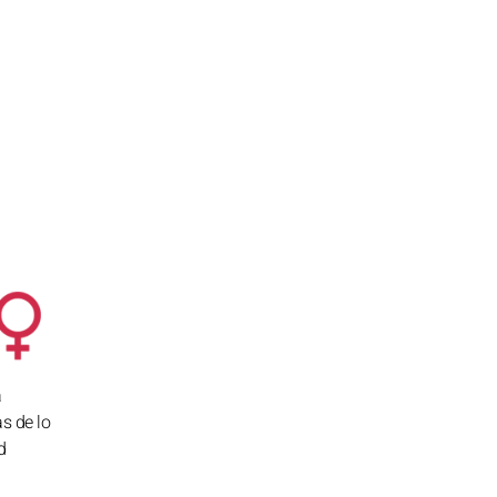
á
s de lo
d