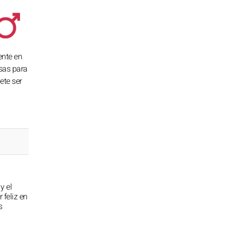
ente en
osas para
ete ser
y el
 feliz en
s