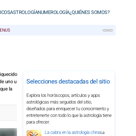
ICOS
ASTROLOGÍA
NUMEROLOGÍA
¿QUIÉNES SOMOS?
VENUS
BUSCAR
riquecido
Selecciones destacadas del sitio
de uno u
 que la
Explora los horóscopos, artículos y apps
astrológicas más seguidos del sitio,
diseñados para enriquecer tu conocimiento y
entretenerte con todo lo que la astrología tiene
para ofrecer.
La cabra en la astrología china
La