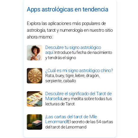
Apps astrológicas en tendencia
Explora las aplicaciones más populares de
astrología, tarot y numerología en nuestro sitio
ahora mismo:
Descubre tu signo astrológico
aquí.
Introduce tu fecha de nacimiento
y tendrás el signo
¿Cuál es mi signo astrológico chino?
Rata, buey, tigre, liebre, dragón,
serpiente, caballo
Descubre el significado del Tarot de
Marsella
Lee y medita sobre todas tus
lecturas de Tarot
¡Las cartas del tarot de Mlle
Lenormand!
El secreto de las 54 cartas
del tarot de Lenormand