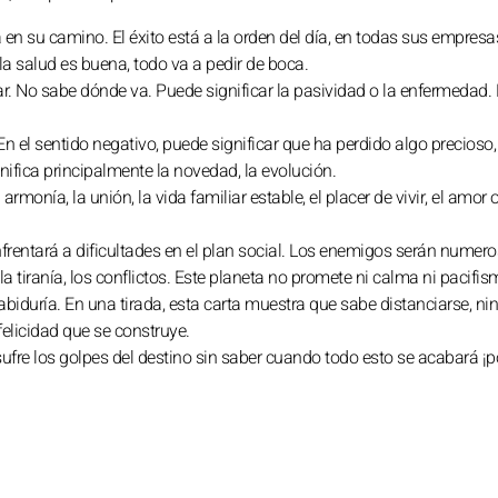
 en su camino. El éxito está a la orden del día, en todas sus empresa
a salud es buena, todo va a pedir de boca.
ar. No sabe dónde va. Puede significar la pasividad o la enfermedad.
n el sentido negativo, puede significar que ha perdido algo precioso, 
nifica principalmente la novedad, la evolución.
monía, la unión, la vida familiar estable, el placer de vivir, el amor o
enfrentará a dificultades en el plan social. Los enemigos serán numero
a tiranía, los conflictos. Este planeta no promete ni calma ni pacifis
sabiduría. En una tirada, esta carta muestra que sabe distanciarse, n
 felicidad que se construye.
sufre los golpes del destino sin saber cuando todo esto se acabará ¡po