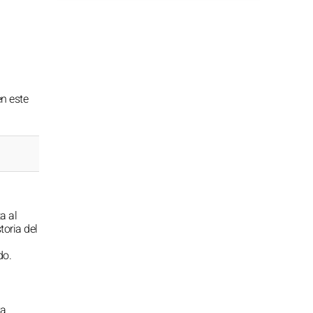
en este
a al
toria del
do.
ra