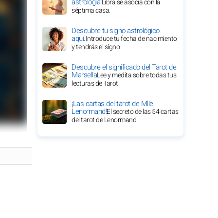
astrología!
Libra se asocia con la
séptima casa.
Descubre tu signo astrológico
aquí.
Introduce tu fecha de nacimiento
y tendrás el signo
Descubre el significado del Tarot de
Marsella
Lee y medita sobre todas tus
lecturas de Tarot
¡Las cartas del tarot de Mlle
Lenormand!
El secreto de las 54 cartas
del tarot de Lenormand