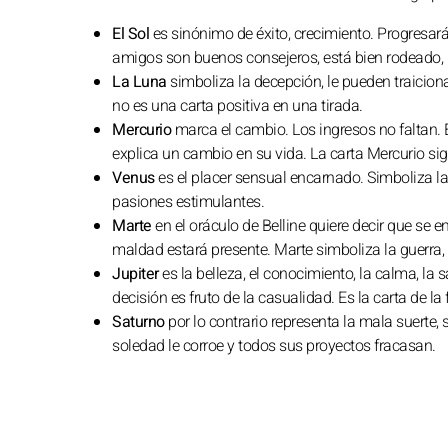
El Sol
es sinónimo de éxito, crecimiento. Progresará
amigos son buenos consejeros, está bien rodeado, l
La Luna
simboliza la decepción, le pueden traicion
no es una carta positiva en una tirada.
Mercurio
marca el cambio. Los ingresos no faltan. E
explica un cambio en su vida. La carta Mercurio sig
Venus
es el placer sensual encarnado. Simboliza la ar
pasiones estimulantes.
Marte
en el oráculo de Belline quiere decir que se 
maldad estará presente. Marte simboliza la guerra, l
Jupiter
es la belleza, el conocimiento, la calma, la 
decisión es fruto de la casualidad. Es la carta de la
Saturno
por lo contrario representa la mala suerte, 
soledad le corroe y todos sus proyectos fracasan.