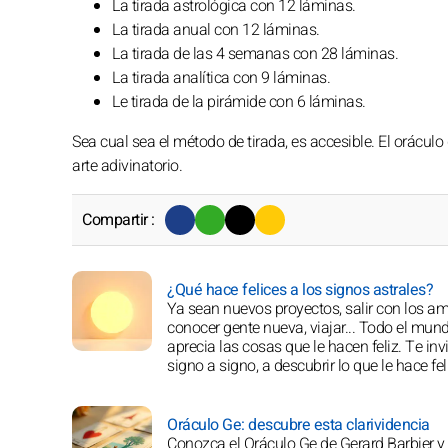
La tirada astrológica con 12 láminas.
La tirada anual con 12 láminas.
La tirada de las 4 semanas con 28 láminas.
La tirada analítica con 9 láminas.
Le tirada de la pirámide con 6 láminas.
Sea cual sea el método de tirada, es accesible. El oráculo
arte adivinatorio.
Compartir :
¿Qué hace felices a los signos astrales?
Ya sean nuevos proyectos, salir con los am
conocer gente nueva, viajar... Todo el mun
aprecia las cosas que le hacen feliz. Te in
signo a signo, a descubrir lo que le hace fel
Oráculo Ge: descubre esta clarividencia
Conozca el Oráculo Ge de Gerard Barbier y 