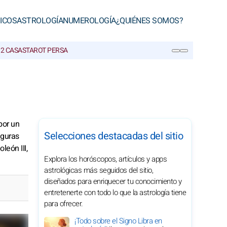
ICOS
ASTROLOGÍA
NUMEROLOGÍA
¿QUIÉNES SOMOS?
12 CASAS
TAROT PERSA
BUSCAR
por un
Selecciones destacadas del sitio
iguras
león III,
Explora los horóscopos, artículos y apps
astrológicas más seguidos del sitio,
diseñados para enriquecer tu conocimiento y
entretenerte con todo lo que la astrología tiene
para ofrecer.
¡Todo sobre el Signo Libra en