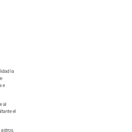
lidad la
te
a e
e al
ltante el
 astros.