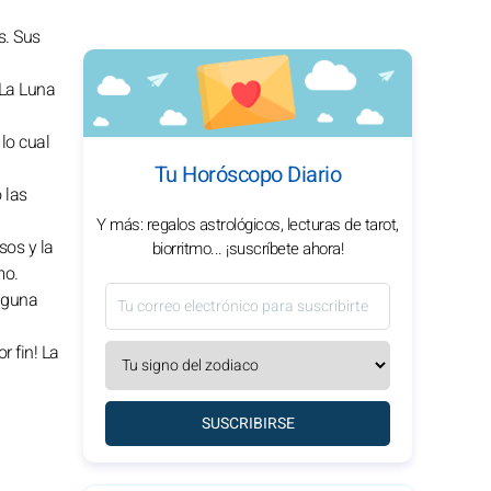
s. Sus
 La Luna
lo cual
Tu Horóscopo Diario
 las
Y más: regalos astrológicos, lecturas de tarot,
sos y la
biorritmo... ¡suscríbete ahora!
mo.
inguna
r fin! La
SUSCRIBIRSE