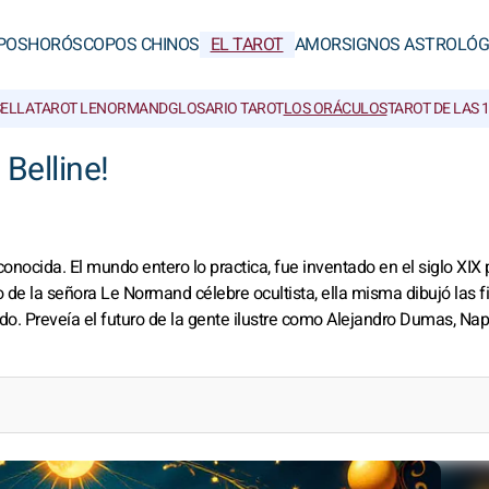
POS
HORÓSCOPOS CHINOS
EL TAROT
AMOR
SIGNOS ASTROLÓG
SELLA
TAROT LENORMAND
GLOSARIO TAROT
LOS ORÁCULOS
TAROT DE LAS 
 Belline!
conocida. El mundo entero lo practica, fue inventado en el siglo XIX 
 de la señora Le Normand célebre ocultista, ella misma dibujó las f
do. Preveía el futuro de la gente ilustre como Alejandro Dumas, Napo