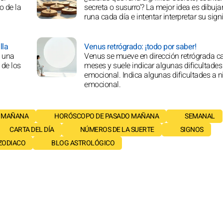
o de la
secreta o susurro'? La mejor idea es dibuja
runa cada día e intentar interpretar su sign
lla
Venus retrógrado: ¡todo por saber!
, una
Venus se mueve en dirección retrógrada c
 de los
meses y suele indicar algunas dificultades 
emocional. Indica algunas dificultades a n
emocional.
 MAÑANA
HORÓSCOPO DE PASADO MAÑANA
SEMANAL
CARTA DEL DÍA
NÚMEROS DE LA SUERTE
SIGNOS
 ZODIACO
BLOG ASTROLÓGICO