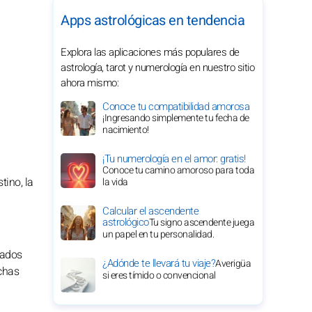
Apps astrológicas en tendencia
Explora las aplicaciones más populares de
astrología, tarot y numerología en nuestro sitio
ahora mismo:
Conoce tu compatibilidad amorosa
¡Ingresando simplemente tu fecha de
nacimiento!
¡Tu numerología en el amor: gratis!
Conoce tu camino amoroso para toda
tino, la
la vida
Calcular el ascendente
astrológico
Tu signo ascendente juega
un papel en tu personalidad.
nados
¿Adónde te llevará tu viaje?
Averigüa
uchas
si eres tímido o convencional