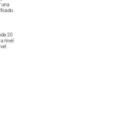
r una
ificado.
ada 20
a nivel
ivel