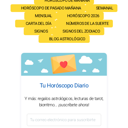
HORÓSCOPO DE MAÑANA
HORÓSCOPO DE PASADO MAÑANA
SEMANAL
MENSUAL
HORÓSCOPO 2026
CARTA DEL DÍA
NÚMEROS DE LA SUERTE
SIGNOS
SIGNOS DEL ZODIACO
BLOG ASTROLÓGICO
Tu Horóscopo Diario
Y más: regalos astrológicos, lecturas de tarot,
biorritmo... ¡suscríbete ahora!