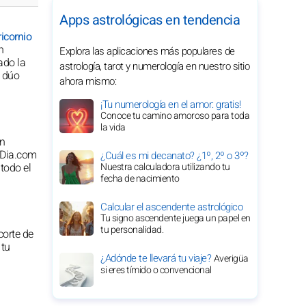
Apps astrológicas en tendencia
icornio
n
Explora las aplicaciones más populares de
ado la
astrología, tarot y numerología en nuestro sitio
l dúo
ahora mismo:
¡Tu numerología en el amor: gratis!
Conoce tu camino amoroso para toda
la vida
en
-Dia.com
¿Cuál es mi decanato? ¿1º, 2º o 3º?
todo el
Nuestra calculadora utilizando tu
fecha de nacimiento
Calcular el ascendente astrológico
Tu signo ascendente juega un papel en
tu personalidad.
corte de
 tu
¿Adónde te llevará tu viaje?
Averigüa
si eres tímido o convencional