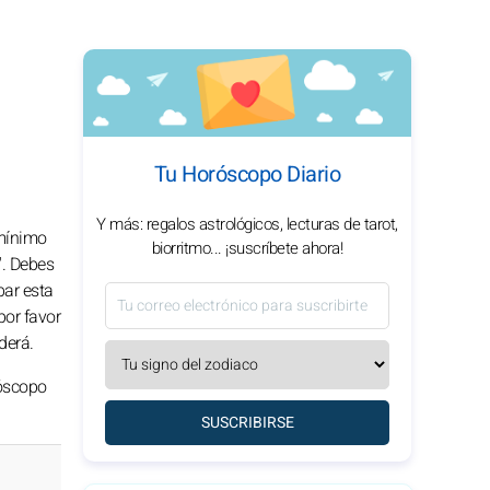
Tu Horóscopo Diario
Y más: regalos astrológicos, lecturas de tarot,
(mínimo
biorritmo... ¡suscríbete ahora!
". Debes
bar esta
por favor
derá.
róscopo
SUSCRIBIRSE