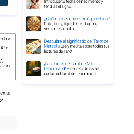
Introduce tu fecha de nacimiento y
tendrás el signo
¿Cuál es mi signo astrológico chino?
Rata, buey, tigre, liebre, dragón,
serpiente, caballo
Descubre el significado del Tarot de
Marsella
Lee y medita sobre todas tus
lecturas de Tarot
¡Las cartas del tarot de Mlle
Lenormand!
El secreto de las 54
cartas del tarot de Lenormand
 en tu
or