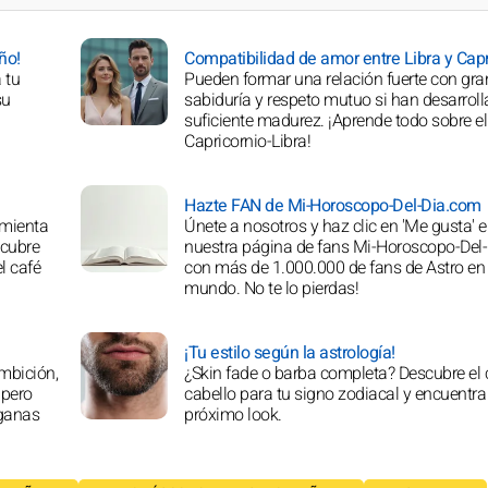
ño!
Compatibilidad de amor entre Libra y Capr
 tu
Pueden formar una relación fuerte con gra
su
sabiduría y respeto mutuo si han desarroll
suficiente madurez. ¡Aprende todo sobre e
Capricornio-Libra!
Hazte FAN de Mi-Horoscopo-Del-Dia.com
amienta
Únete a nosotros y haz clic en 'Me gusta' 
scubre
nuestra página de fans Mi-Horoscopo-Del
l café
con más de 1.000.000 de fans de Astro en 
mundo. No te lo pierdas!
¡Tu estilo según la astrología!
ambición,
¿Skin fade o barba completa? Descubre el 
 pero
cabello para tu signo zodiacal y encuentra
 ganas
próximo look.