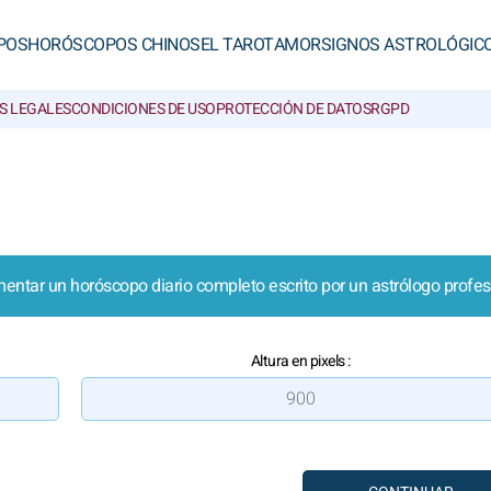
POS
HORÓSCOPOS CHINOS
EL TAROT
AMOR
SIGNOS ASTROLÓGIC
S LEGALES
CONDICIONES DE USO
PROTECCIÓN DE DATOS
RGPD
entar un horóscopo diario completo escrito por un astrólogo profes
Altura en pixels :