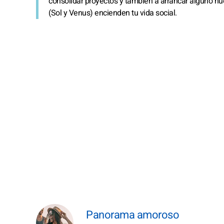
consolidar proyectos y también a arrancar alguno nue
(Sol y Venus) encienden tu vida social.
Panorama amoroso