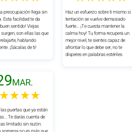
na preocupación llega sin
Haz un esfuerzo sobre ti mismo si 
. Esta facilidad te da
tentación se vuelve demasiado
l buen sentido! Viejas
fuerte... ¡Te cuesta mantener la
surgen, son ellas las que
calma hoy! Tu forma recupera un
relajarte, hablando
mejor nivel, te sientes capaz de
te. ¡Sácalas de ti!
afrontar lo que debe ser, no te
disperes en palabras estériles.
29
MAR.
★★★★
 las puertas que ya están
as... Te darás cuenta de
as limitado sin razón.
 sorpresa no es más que