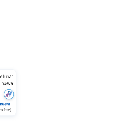
 nueva
ra fase)