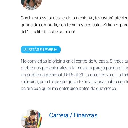
Con la cabeza puesta en lo profesional, te costará aterriza
ganas de compartir, con ternura y con calor. Si tienes pa
del 2, ¡tu libido sube un poco!
SI ESTÁS EN PAREJA
No conviertas la oficina en el centro de tu casa. Si traes t
problemas profesionales a la mesa, tu pareja podría pill
un problema personal. Del 6 al 31, tu corazón va a ir a to
máquina, pero tu cuerpo quizá te pida pausa: habla con t
aclara cualquier malentendido antes de que crezca.
Carrera / Finanzas