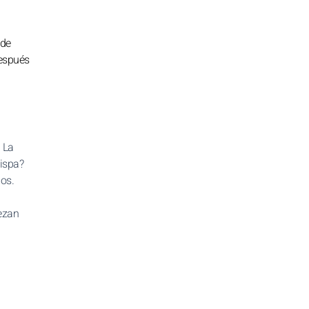
 de
Después
 La
hispa?
dos.
ezan