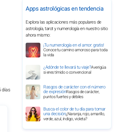
Apps astrológicas en tendencia
Explora las aplicaciones más populares de
astrología, tarot y numerología en nuestro sitio
ahora mismo:
¡Tu numerología en el amor: gratis!
Conoce tu camino amoroso para toda
la vida
¿Adónde te llevará tu viaje?
Averigüa
si eres tímido o convencional
Rasgos de carácter con el número
5 días
de expresión
Rasgos de carácter,
puntos fuertes y débiles
Busca el color de tu día para tomar
una decisión
¿Naranja, rojo, amarillo,
verde, azul, índigo, violeta?