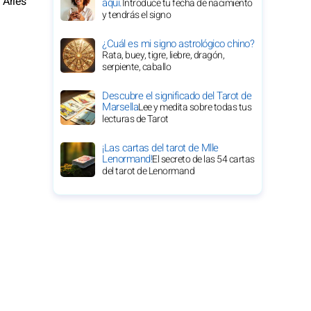
 Aries
aquí.
Introduce tu fecha de nacimiento
y tendrás el signo
¿Cuál es mi signo astrológico chino?
Rata, buey, tigre, liebre, dragón,
serpiente, caballo
Descubre el significado del Tarot de
Marsella
Lee y medita sobre todas tus
lecturas de Tarot
¡Las cartas del tarot de Mlle
Lenormand!
El secreto de las 54 cartas
del tarot de Lenormand