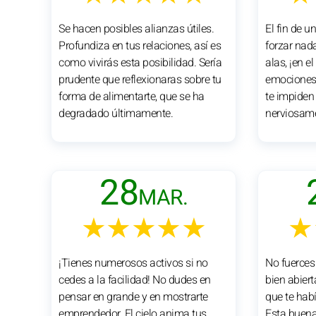
Se hacen posibles alianzas útiles.
El fin de u
Profundiza en tus relaciones, así es
forzar nada
como vivirás esta posibilidad. Sería
alas, ¡en e
prudente que reflexionaras sobre tu
emociones 
forma de alimentarte, que se ha
te impiden 
degradado últimamente.
nerviosamen
28
MAR.
★★★★★
★
¡Tienes numerosos activos si no
No fuerces
cedes a la facilidad! No dudes en
bien abiert
pensar en grande y en mostrarte
que te habí
emprendedor. El cielo anima tus
Esta buena