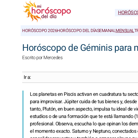
HORÓSC
HORÓSCOPO 2026
HORÓSCOPO DEL DÍA
SEMANAL
MENSUAL
T
Horóscopo de Géminis para m
Escrito por Mercedes
Ir a:
Los planetas en Piscis activan en cuadratura tu sect
para improvisar. Júpiter cuida de tus bienes y, desde 
tanto, Plutón, en buen aspecto, impulsa tu ideal de v
estudios o de una formación que te está llamando (1e
profesional. Observa, escucha lo que opinan los demás
el momento exacto. Saturno y Neptuno, conectados d