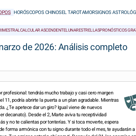
OPOS
HORÓSCOPOS CHINOS
EL TAROT
AMOR
SIGNOS ASTROLÓG
RIMESTRAL
CALCULAR ASCENDENTE
LUNAR
ESTRELLAS
PRONÓSTICOS GRA
arzo de 2026: Análisis completo
or profesional: tendrás mucho trabajo y casi cero margen
el 11, podría abrirte la puerta a un plan agradable. Mientras
ida. ¿Te apetece dar un giro? Igual viene de nuevos
r decanato). Desde el 2, Marte aviva tu receptividad
 y no te calientas por tonterías. Y si toca moverte, espera
e forma armónica con tu signo durante todo el mes, te ayudarán a