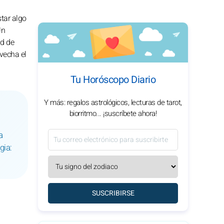
star algo
Un
ad de
ovecha el
Tu Horóscopo Diario
Y más: regalos astrológicos, lecturas de tarot,
biorritmo... ¡suscríbete ahora!
a
gia:
SUSCRIBIRSE