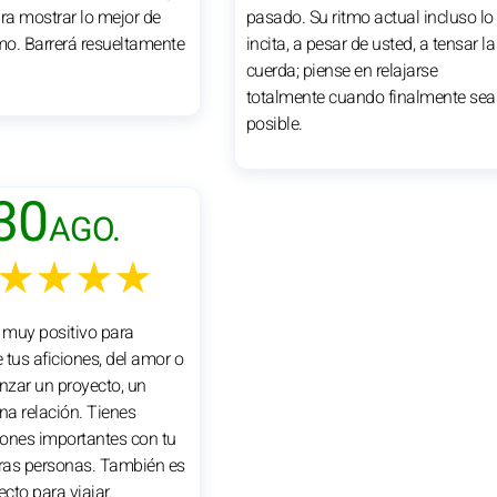
ara mostrar lo mejor de
pasado. Su ritmo actual incluso lo
o. Barrerá resueltamente
incita, a pesar de usted, a tensar la
cuerda; piense en relajarse
totalmente cuando finalmente sea
posible.
30
AGO.
★★★★
s muy positivo para
e tus aficiones, del amor o
zar un proyecto, un
na relación. Tienes
ones importantes con tu
tras personas. También es
ecto para viajar.