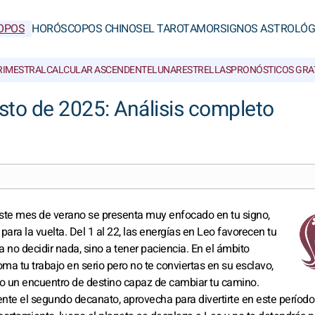
OPOS
HORÓSCOPOS CHINOS
EL TAROT
AMOR
SIGNOS ASTROLÓG
RIMESTRAL
CALCULAR ASCENDENTE
LUNAR
ESTRELLAS
PRONÓSTICOS GRA
sto de 2025: Análisis completo
 Este mes de verano se presenta muy enfocado en tu signo,
para la vuelta. Del 1 al 22, las energías en Leo favorecen tu
a a no decidir nada, sino a tener paciencia. En el ámbito
oma tu trabajo en serio pero no te conviertas en su esclavo,
o un encuentro de destino capaz de cambiar tu camino.
te el segundo decanato, aprovecha para divertirte en este período 