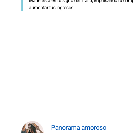
Marte está en tu signo del 1 al 6, impulsando tu com
aumentar tus ingresos.
Panorama amoroso