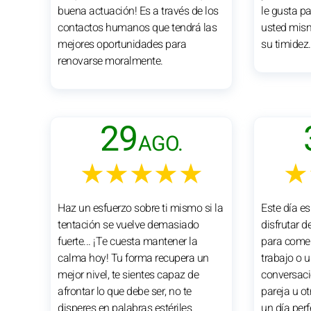
buena actuación! Es a través de los
le gusta p
contactos humanos que tendrá las
usted mism
mejores oportunidades para
su timidez.
renovarse moralmente.
29
AGO.
★★★★★
★
Haz un esfuerzo sobre ti mismo si la
Este día e
tentación se vuelve demasiado
disfrutar d
fuerte... ¡Te cuesta mantener la
para comen
calma hoy! Tu forma recupera un
trabajo o u
mejor nivel, te sientes capaz de
conversaci
afrontar lo que debe ser, no te
pareja u o
disperes en palabras estériles.
un día perf