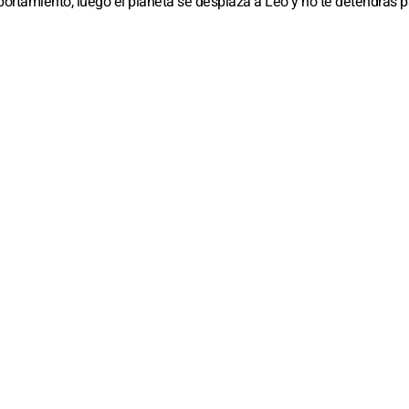
portamiento, luego el planeta se desplaza a Leo y no te detendrás p