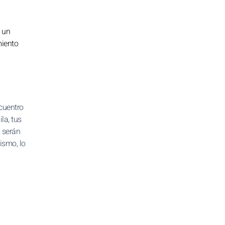
e un
miento
ncuentro
la, tus
6 serán
ismo, lo