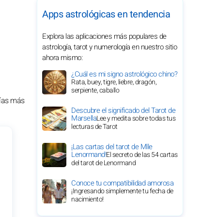
Apps astrológicas en tendencia
Explora las aplicaciones más populares de
astrología, tarot y numerología en nuestro sitio
ahora mismo:
¿Cuál es mi signo astrológico chino?
Rata, buey, tigre, liebre, dragón,
serpiente, caballo
días más
Descubre el significado del Tarot de
Marsella
Lee y medita sobre todas tus
lecturas de Tarot
¡Las cartas del tarot de Mlle
Lenormand!
El secreto de las 54 cartas
del tarot de Lenormand
Conoce tu compatibilidad amorosa
¡Ingresando simplemente tu fecha de
nacimiento!