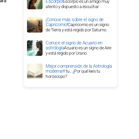
ara
Escorpio!
Escorpio es un amigo muy
atento y dispuesto a escuchar
¡Conoce más sobre el signo de
Capricornio!
Capricornio es un signo
de Tierra y está regido por Saturno.
Conoce el signo de Acuario en
astrología
Acuario es un signo de Aire
y está regido por Urano.
Mejor comprensión de la Astrología
moderna
Y tu... ¿Por qué lees tu
horóscopo?