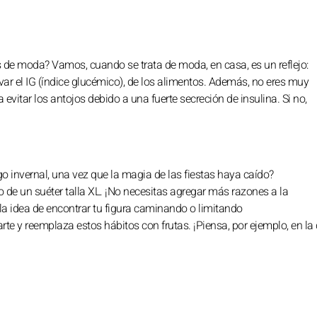
des de moda? Vamos, cuando se trata de moda, en casa, es un reflejo:
var el IG (índice glucémico), de los alimentos. Además, no eres muy
 evitar los antojos debido a una fuerte secreción de insulina. Si no,
rgo invernal, una vez que la magia de las fiestas haya caído?
 de un suéter talla XL. ¡No necesitas agregar más razones a la
 la idea de encontrar tu figura caminando o limitando
rte y reemplaza estos hábitos con frutas. ¡Piensa, por ejemplo, en la 