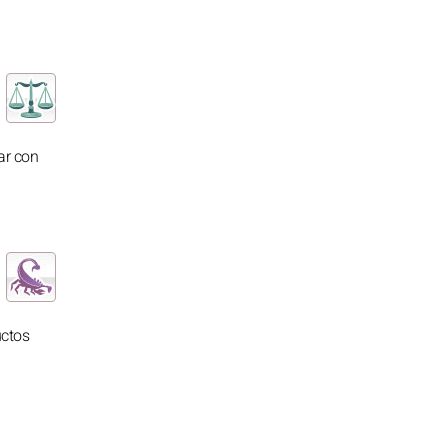
ar con
uctos