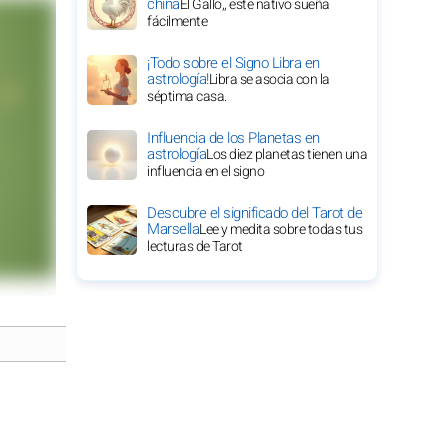
china
El Gallo,, este nativo sueña
fácilmente
¡Todo sobre el Signo Libra en
astrología!
Libra se asocia con la
séptima casa.
Influencia de los Planetas en
astrología
Los diez planetas tienen una
influencia en el signo
Descubre el significado del Tarot de
Marsella
Lee y medita sobre todas tus
lecturas de Tarot