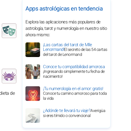
Apps astrológicas en tendencia
Explora las aplicaciones más populares de
astrología, tarot y numerología en nuestro sitio
ahora mismo:
¡Las cartas del tarot de Mlle
Lenormand!
El secreto de las 54 cartas
del tarot de Lenormand
Conoce tu compatibilidad amorosa
¡Ingresando simplemente tu fecha de
nacimiento!
¡Tu numerología en el amor: gratis!
dieta de
Conoce tu camino amoroso para toda
la vida
¿Adónde te llevará tu viaje?
Averigüa
si eres tímido o convencional