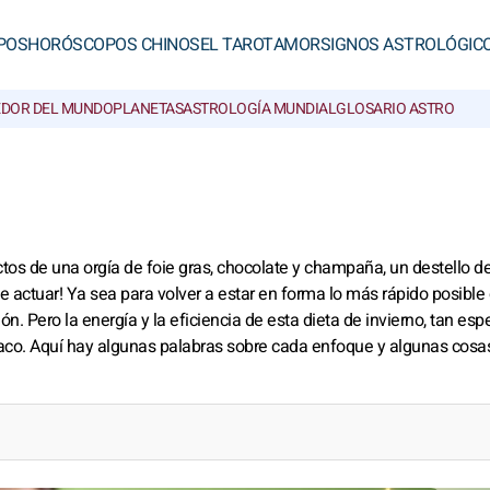
POS
HORÓSCOPOS CHINOS
EL TAROT
AMOR
SIGNOS ASTROLÓGIC
EDOR DEL MUNDO
PLANETAS
ASTROLOGÍA MUNDIAL
GLOSARIO ASTRO
tos de una orgía de foie gras, chocolate y champaña, un destello d
 actuar! Ya sea para volver a estar en forma lo más rápido posible
n. Pero la energía y la eficiencia de esta dieta de invierno, tan espe
aco. Aquí hay algunas palabras sobre cada enfoque y algunas cosa