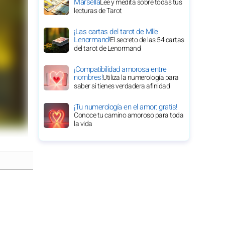
Marsella
Lee y medita sobre todas tus
lecturas de Tarot
¡Las cartas del tarot de Mlle
Lenormand!
El secreto de las 54 cartas
del tarot de Lenormand
¡Compatibilidad amorosa entre
nombres!
Utiliza la numerología para
saber si tienes verdadera afinidad
¡Tu numerología en el amor: gratis!
Conoce tu camino amoroso para toda
la vida