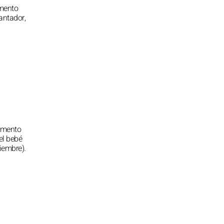
emento
cantador,
lemento
el bebé
iembre).