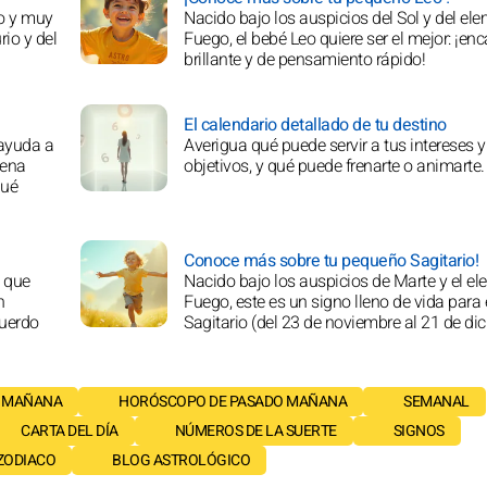
do y muy
Nacido bajo los auspicios del Sol y del el
rio y del
Fuego, el bebé Leo quiere ser el mejor: ¡en
brillante y de pensamiento rápido!
El calendario detallado de tu destino
e ayuda a
Averigua qué puede servir a tus intereses y
lena
objetivos, y qué puede frenarte o animarte.
qué
Conoce más sobre tu pequeño Sagitario!
 que
Nacido bajo los auspicios de Marte y el e
n
Fuego, este es un signo lleno de vida para 
cuerdo
Sagitario (del 23 de noviembre al 21 de dic
 MAÑANA
HORÓSCOPO DE PASADO MAÑANA
SEMANAL
CARTA DEL DÍA
NÚMEROS DE LA SUERTE
SIGNOS
 ZODIACO
BLOG ASTROLÓGICO