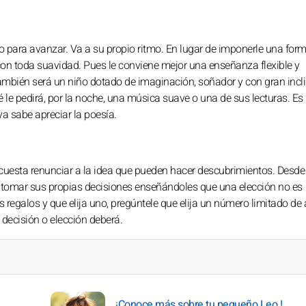
 para avanzar. Va a su propio ritmo. En lugar de imponerle una form
con toda suavidad. Pues le conviene mejor una enseñanza flexible y
. También será un niño dotado de imaginación, soñador y con gran incl
é le pedirá, por la noche, una música suave o una de sus lecturas. Es
a sabe apreciar la poesía.
s cuesta renunciar a la idea que pueden hacer descubrimientos. Desd
y tomar sus propias decisiones enseñándoles que una elección no es
s regalos y que elija uno, pregúntele que elija un número limitado de
decisión o elección deberá.
¡Conoce más sobre tu pequeño Leo !