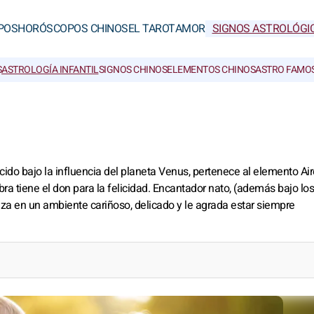
POS
HORÓSCOPOS CHINOS
EL TAROT
AMOR
SIGNOS ASTROLÓGI
S
ASTROLOGÍA INFANTIL
SIGNOS CHINOS
ELEMENTOS CHINOS
ASTRO FAMO
ido bajo la influencia del planeta Venus, pertenece al elemento Aire
ibra tiene el don para la felicidad. Encantador nato, (además bajo los
iza en un ambiente cariñoso, delicado y le agrada estar siempre