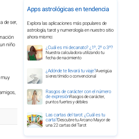
Apps astrológicas en tendencia
a de ser,
Explora las aplicaciones más populares de
astrología, tarot y numerología en nuestro sitio
inación
ahora mismo:
 un niño
¿Cuál es mi decanato? ¿1º, 2º o 3º?
Nuestra calculadora utilizando tu
fecha de nacimiento
¿Adónde te llevará tu viaje?
Averigüa
si eres tímido o convencional
e muy
Rasgos de carácter con el número
 amigos,
de expresión
Rasgos de carácter,
puntos fuertes y débiles
Las cartas del tarot: ¿Cuál es tu
carta?
Descubre tu Arcano Mayor de
una 22 cartas del Tarot