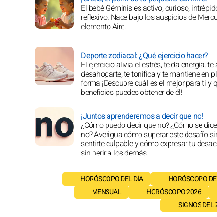
El bebé Géminis es activo, curioso, intrépi
reflexivo. Nace bajo los auspicios de Mercu
elemento Aire.
Deporte zodiacal: ¿Qué ejercicio hacer?
El ejercicio alivia el estrés, te da energía, t
desahogarte, te tonifica y te mantiene en p
forma ¡Descubre cuál es el mejor para ti y 
beneficios puedes obtener de él!
¡Juntos aprenderemos a decir que no!
¿Cómo puedo decir que no? ¿Cómo se dice
no? Averigua cómo superar este desafío si
sentirte culpable y cómo expresar tu desa
sin herir a los demás.
HORÓSCOPO DEL DÍA
HORÓSCOPO DE
MENSUAL
HORÓSCOPO 2026
SIGNOS DEL