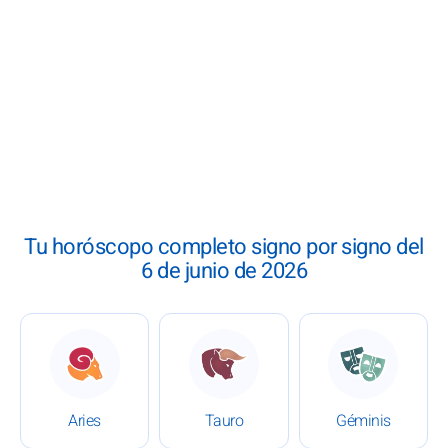
Tu horóscopo completo signo por signo del
6 de junio de 2026
: Horóscopo del 6 de junio de 2026
: Horóscopo del 6 de junio 
: Horóscop
Aries
Tauro
Géminis