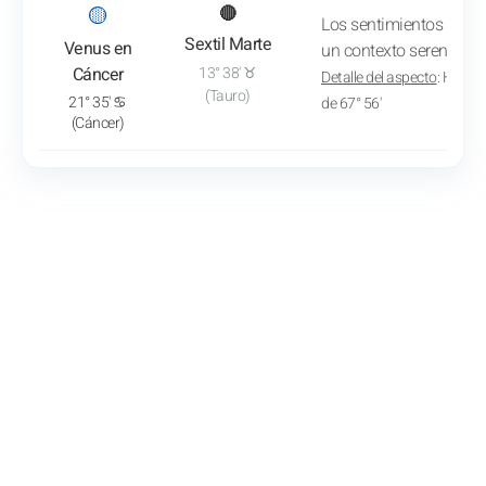
: Ver el análisis del tránsito
🟡
🔴
Los sentimientos y el d
Sextil Marte
Venus en
un contexto sereno.
Cáncer
13° 38' ♉
Detalle del aspecto
: Hacia 
(Tauro)
21° 35' ♋
de 67° 56'
(Cáncer)