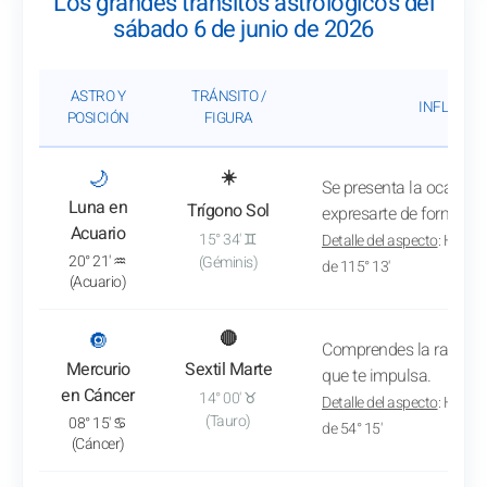
Los grandes tránsitos astrológicos del
sábado 6 de junio de 2026
ASTRO Y
TRÁNSITO /
INFLUENC
POSICIÓN
FIGURA
: Ver el análisis del tránsito
🌙
☀️
Se presenta la ocasión 
Luna en
Trígono Sol
expresarte de forma ora
Acuario
15° 34' ♊
Detalle del aspecto
: Hacia 
20° 21' ♒
(Géminis)
de 115° 13'
(Acuario)
: Ver el análisis del tránsito
🔘
🔴
Comprendes la razón de
Mercurio
Sextil Marte
que te impulsa.
en Cáncer
14° 00' ♉
Detalle del aspecto
: Hacia 
(Tauro)
08° 15' ♋
de 54° 15'
(Cáncer)