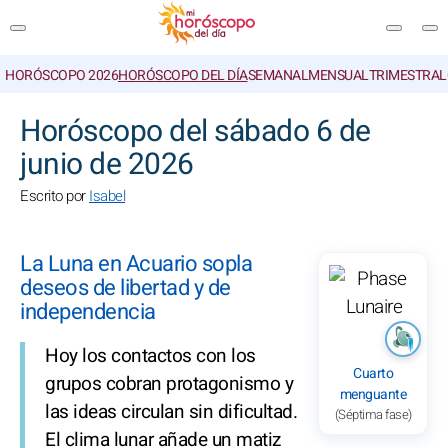
HORÓSCOPO 2026
HORÓSCOPO DEL DÍA
SEMANAL
MENSUAL
TRIMESTRAL
BUSCAR
Horóscopo del sábado 6 de
junio de 2026
Escrito por
Isabel
La Luna en Acuario sopla
deseos de libertad y de
independencia
Hoy los contactos con los
Cuarto
grupos cobran protagonismo y
menguante
las ideas circulan sin dificultad.
(Séptima fase)
El clima lunar añade un matiz