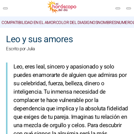
COMPATIBILIDAD EN EL AMOR
COLOR DEL DIA
SIGNOS
NOMBRES
NUMEROL
BUSCAR
Leo y sus amores
Escrito por Julia
Leo, eres leal, sincero y apasionado y solo
puedes enamorarte de alguien que admiras por
su celebridad, fuerza, belleza, dinero o
inteligencia. Tu inmensa necesidad de
complacer te hace vulnerable por la
dependencia que implica y la absoluta fidelidad
que exiges de tu pareja. Imaginas tu relación en
una mezcla de orgullo y celos. Para descubrir
con qué signos la alquimia será la más