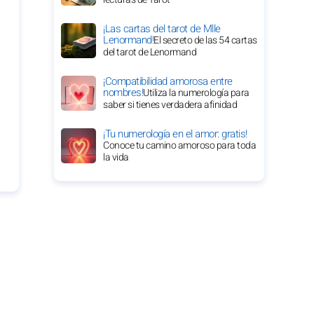
¡Las cartas del tarot de Mlle
Lenormand!
El secreto de las 54 cartas
del tarot de Lenormand
¡Compatibilidad amorosa entre
nombres!
Utiliza la numerología para
saber si tienes verdadera afinidad
¡Tu numerología en el amor: gratis!
Conoce tu camino amoroso para toda
la vida