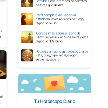
Géminis!
Descubre todos los secretos
de este signo de Aire.
Perfil completo de Leo en la
astrología
Leo es un signo de fuego,
regido por el Sol
da
¡Conoce más sobre el signo de
on
Virgo!
Virgo es un signo de Tierra y está
regido por Mercurio.
¿Cuál es mi signo astrológico chino?
Rata, buey, tigre, liebre, dragón,
serpiente, caballo
el
Tu Horóscopo Diario
s