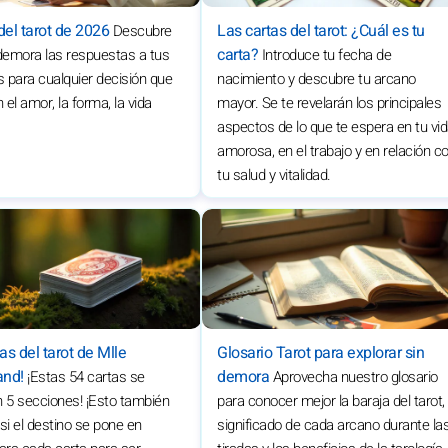
del tarot de 2026
Las cartas del tarot: ¿Cuál es tu
Descubre
carta?
demora las respuestas a tus
Introduce tu fecha de
 para cualquier decisión que
nacimiento y descubre tu arcano
 el amor, la forma, la vida
mayor. Se te revelarán los principales
aspectos de lo que te espera en tu vi
amorosa, en el trabajo y en relación c
tu salud y vitalidad.
Glosario Tarot para explorar sin
as del tarot de Mlle
demora
nd!
Aprovecha nuestro glosario
¡Estas 54 cartas se
para conocer mejor la baraja del tarot, 
n 5 secciones! ¡Esto también
significado de cada arcano durante la
i el destino se pone en