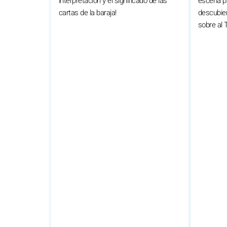
interpretación y el significado de las
escena pa
cartas de la baraja!
descubier
sobre al T