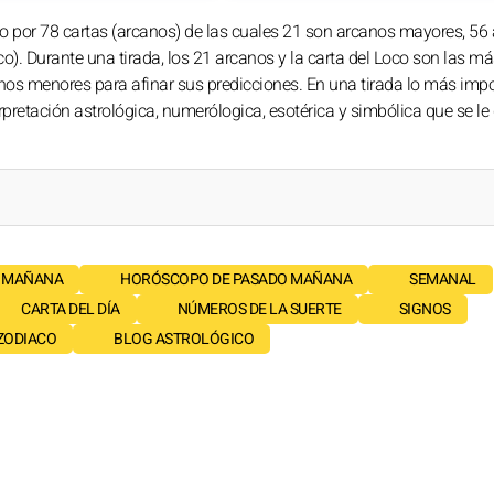
o por 78 cartas (arcanos) de las cuales 21 son arcanos mayores, 56
o). Durante una tirada, los 21 arcanos y la carta del Loco son las má
anos menores para afinar sus predicciones. En una tirada lo más imp
rpretación astrológica, numerólogica, esotérica y simbólica que se le 
 MAÑANA
HORÓSCOPO DE PASADO MAÑANA
SEMANAL
CARTA DEL DÍA
NÚMEROS DE LA SUERTE
SIGNOS
 ZODIACO
BLOG ASTROLÓGICO