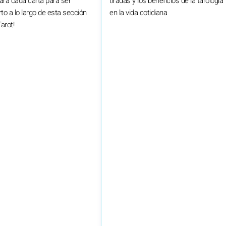
tiradas y los beneficios de la tarología
ra cada carta para ser
en la vida cotidiana
to a lo largo de esta sección
arot!