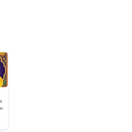
ot
en