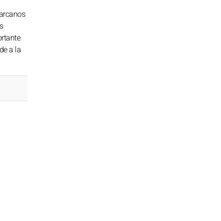
 arcanos
s
ortante
de a la